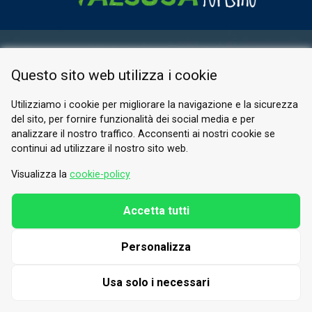
RESERVED AREA
Questo sito web utilizza i cookie
PRIVACY POLICY
COOKIE
Utilizziamo i cookie per migliorare la navigazione e la sicurezza
del sito, per fornire funzionalità dei social media e per
© 2026 Valle di Susa
analizzare il nostro traffico. Acconsenti ai nostri cookie se
continui ad utilizzare il nostro sito web.
Tesori di Arte e Cultura Alpina
Tel.
0122 622640
Visualizza la
cookie-policy
Email.
info@vallesusa-tesori.it
Accetta tutti
Personalizza
FOLLOW US ON OUR SOCIALS
Usa solo i necessari