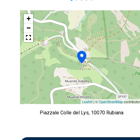
+
−
Leaflet
| ©
OpenStreetMap
contributo
Piazzale Colle del Lys, 10070 Rubiana