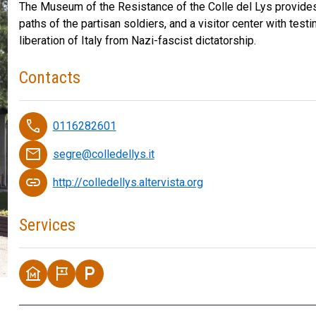
The Museum of the Resistance of the Colle del Lys provides t
paths of the partisan soldiers, and a visitor center with test
liberation of Italy from Nazi-fascist dictatorship.
Contacts
phone
0116282601
email
segre@colledellys.it
link
http://colledellys.altervista.org
Services
museum
tour
local_parking
Ecomuseum of the Re…