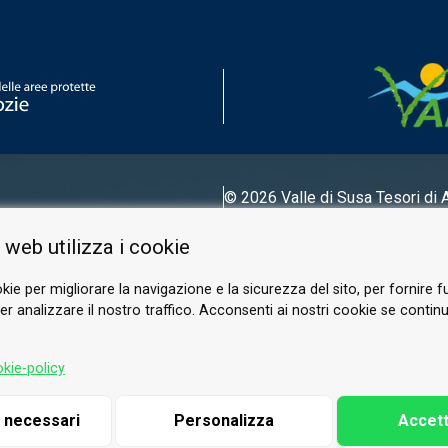
© 2026 Valle di Susa
Tesori di 
Tel.
0122 622640
 web utilizza i cookie
Email.
info@vallesusa-tesori.it
kie per migliorare la navigazione e la sicurezza del sito, per fornire f
r analizzare il nostro traffico. Acconsenti ai nostri cookie se continui 
FOLLOW US ON OUR SOCIALS
kie-policy
i necessari
Personalizza
Accett