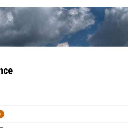
nce
s