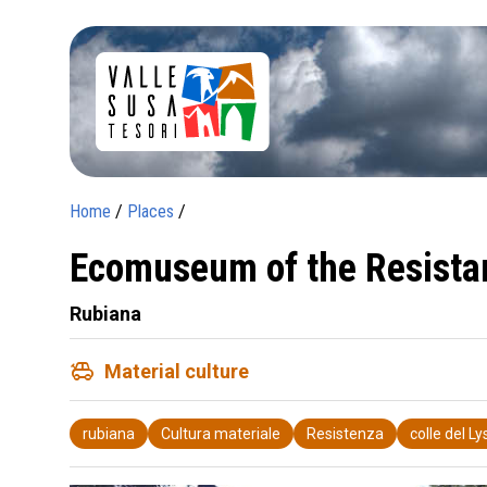
Home
/
Places
/
Ecomuseum of the Resista
Rubiana
toys
Material culture
rubiana
Cultura materiale
Resistenza
colle del Ly