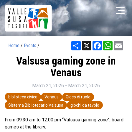
Share
X
Facebook
WhatsAp
Ema
Home
/
Events
/
Valsusa gaming zone in
Venaus
March 21, 2026 - March 21, 2026
biblioteca civica
Venaus
Gioco di ruolo
Sistema Bibliotecario Valsusa
giochi da tavolo
From 09:30 am to 12:00 pm “Valsusa gaming zone”, board
games at the library.