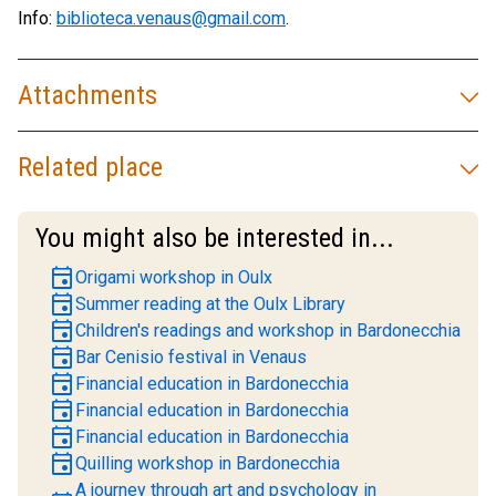
Info:
biblioteca.venaus@gmail.com
.
Attachments
Related place
You might also be interested in...
event
Origami workshop in Oulx
event
Summer reading at the Oulx Library
event
Children's readings and workshop in Bardonecchia
event
Bar Cenisio festival in Venaus
event
Financial education in Bardonecchia
event
Financial education in Bardonecchia
event
Financial education in Bardonecchia
event
Quilling workshop in Bardonecchia
A journey through art and psychology in