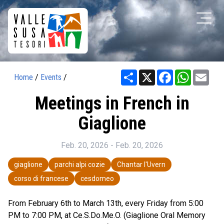
Share
X
Facebook
WhatsAp
Ema
Home
/
Events
/
Meetings in French in
Giaglione
Feb. 20, 2026 - Feb. 20, 2026
giaglione
parchi alpi cozie
Chantar l'Uvern
corso di francese
cesdomeo
From February 6th to March 13th, every Friday from 5:00
PM to 7:00 PM, at Ce.S.Do.Me.O. (Giaglione Oral Memory