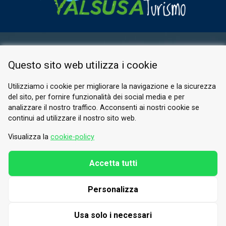
RESERVED AREA
Questo sito web utilizza i cookie
PRIVACY POLICY
COOKIE
Utilizziamo i cookie per migliorare la navigazione e la sicurezza
del sito, per fornire funzionalità dei social media e per
© 2026 Valle di Susa
analizzare il nostro traffico. Acconsenti ai nostri cookie se
continui ad utilizzare il nostro sito web.
Tesori di Arte e Cultura Alpina
Tel.
0122 622640
Visualizza la
cookie-policy
Email.
info@vallesusa-tesori.it
Accetta tutti
Personalizza
FOLLOW US ON OUR SOCIALS
Usa solo i necessari