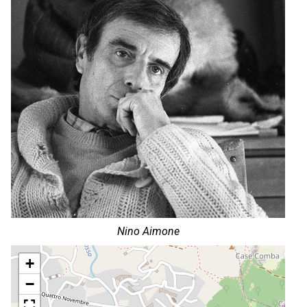
Nino Aimone
+
−