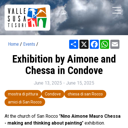
Share
X
Facebook
WhatsAp
Ema
Home
/
Events
/
Exhibition by Aimone and
Chessa in Condove
June 13, 2025 - June 15, 2025
mostra di pittura
Condove
chiesa di san Rocco
amici di San Rocco
At the church of San Rocco "
Nino Aimone Mauro Chessa
- making and thinking about painting
" exhibition.