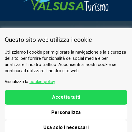
RESERVED AREA
Questo sito web utilizza i cookie
PRIVACY POLICY
COOKIE
Utilizziamo i cookie per migliorare la navigazione e la sicurezza
del sito, per fornire funzionalità dei social media e per
© 2026 Valle di Susa
analizzare il nostro traffico. Acconsenti ai nostri cookie se
continui ad utilizzare il nostro sito web.
Tesori di Arte e Cultura Alpina
Tel.
0122 622640
Visualizza la
cookie-policy
Email.
info@vallesusa-tesori.it
Accetta tutti
Personalizza
FOLLOW US ON OUR SOCIALS
Usa solo i necessari