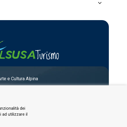
keyboard_arrow_down
…
…
…
…
Arte e Cultura Alpina
…
unzionalità dei
ad utilizzare il