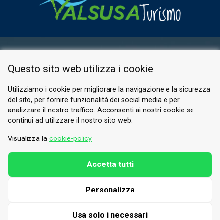
AREA RISERVATA
Questo sito web utilizza i cookie
PRIVACY POLICY
COOKIE
Utilizziamo i cookie per migliorare la navigazione e la sicurezza
del sito, per fornire funzionalità dei social media e per
© 2026 Valle di Susa
analizzare il nostro traffico. Acconsenti ai nostri cookie se
continui ad utilizzare il nostro sito web.
Tesori di Arte e Cultura Alpina
Tel.
0122 622640
Visualizza la
cookie-policy
E-mail.
info@vallesusa-tesori.it
Accetta tutti
Personalizza
SEGUICI SUI NOSTRI CANALI
Usa solo i necessari