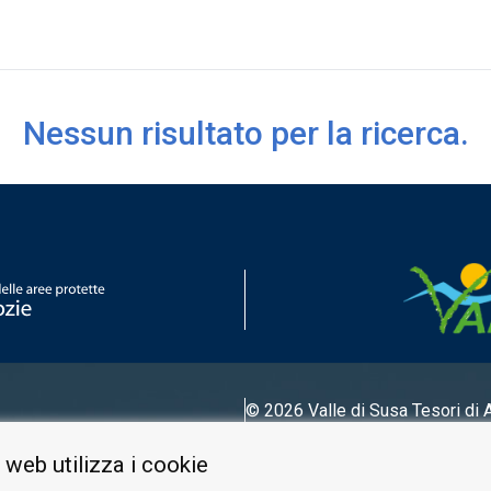
ciale e fluviale, ospita la suggestiva Goja del Pis, con …
Nessun risultato per la ricerca.
© 2026 Valle di Susa
Tesori di 
Tel.
0122 622640
 web utilizza i cookie
E-mail.
info@vallesusa-tesori.it