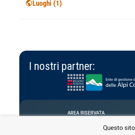
public
Luoghi (1)
Goja del Pis
La valle Messa, a forma di 'U' a causa dell'azione gla
I nostri partner:
AREA RISERVATA
PRIVACY POLICY
Questo sito
COOKIE