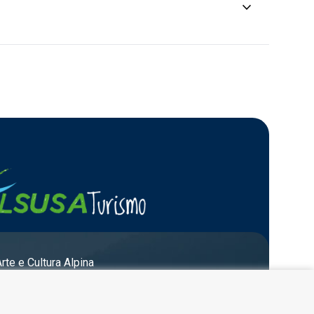
keyboard_arrow_down
Arte e Cultura Alpina