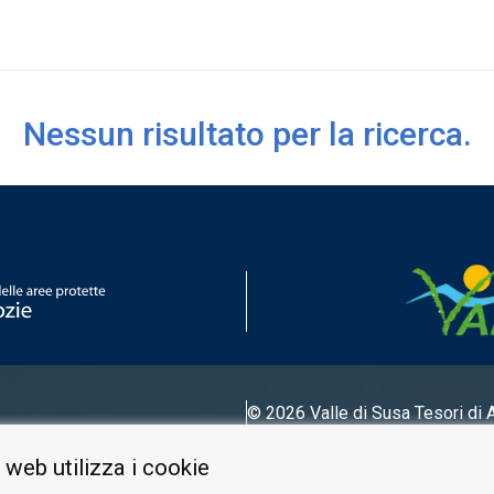
 del Messa, divenne una meta di villeggiatura torinese nell'Ottoc
Nessun risultato per la ricerca.
mobiliare Bardonecchia con l'obiettivo di bonificare terreni alluvi
© 2026 Valle di Susa
Tesori di 
Tel.
0122 622640
 web utilizza i cookie
E-mail.
info@vallesusa-tesori.it