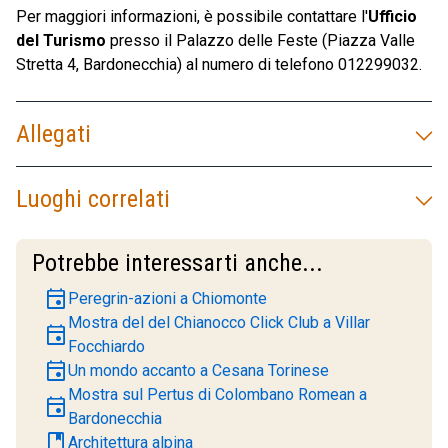
Per maggiori informazioni, è possibile contattare l'
Ufficio
del Turismo
presso il Palazzo delle Feste (Piazza Valle
Stretta 4, Bardonecchia) al numero di telefono 012299032.
Allegati
Luoghi correlati
Potrebbe interessarti anche...
event
Peregrin-azioni a Chiomonte
Mostra del del Chianocco Click Club a Villar
event
Focchiardo
event
Un mondo accanto a Cesana Torinese
Mostra sul Pertus di Colombano Romean a
event
Bardonecchia
book
Architettura alpina