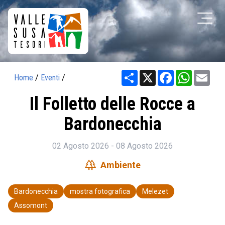
Share
X
Facebook
WhatsAp
Ema
Home
/
Eventi
/
Il Folletto delle Rocce a
Bardonecchia
02 Agosto 2026 - 08 Agosto 2026
forest
Ambiente
Bardonecchia
mostra fotografica
Melezet
Assomont