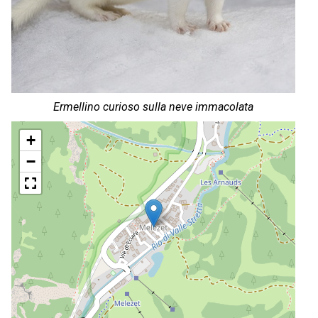
Ermellino curioso sulla neve immacolata
+
−