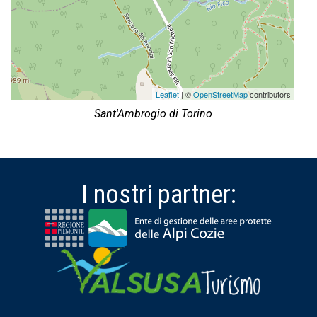
Leaflet
| ©
OpenStreetMap
contributors
Sant'Ambrogio di Torino
I nostri partner: