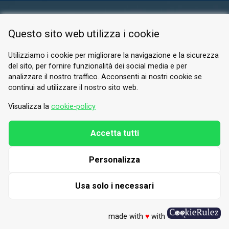
AREA RISERVATA
Questo sito web utilizza i cookie
PRIVACY POLICY
COOKIE
Utilizziamo i cookie per migliorare la navigazione e la sicurezza
del sito, per fornire funzionalità dei social media e per
© 2026 Valle di Susa
analizzare il nostro traffico. Acconsenti ai nostri cookie se
continui ad utilizzare il nostro sito web.
Tesori di Arte e Cultura Alpina
Tel.
0122 622640
Visualizza la
cookie-policy
E-mail.
info@vallesusa-tesori.it
Accetta tutti
Personalizza
SEGUICI SUI NOSTRI CANALI
Usa solo i necessari
made with
♥
with