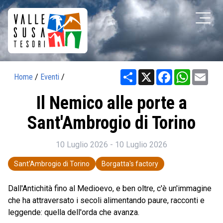
Share
X
Facebook
WhatsAp
Ema
Home
/
Eventi
/
Il Nemico alle porte a
Sant'Ambrogio di Torino
10 Luglio 2026 - 10 Luglio 2026
Sant'Ambrogio di Torino
Borgatta's factory
Dall'Antichità fino al Medioevo, e ben oltre, c'è un'immagine
che ha attraversato i secoli alimentando paure, racconti e
leggende: quella dell'orda che avanza.