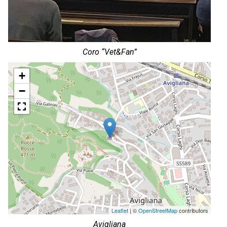
Coro “Vet&Fan”
+
−
Leaflet
| ©
OpenStreetMap
contributors
Avigliana