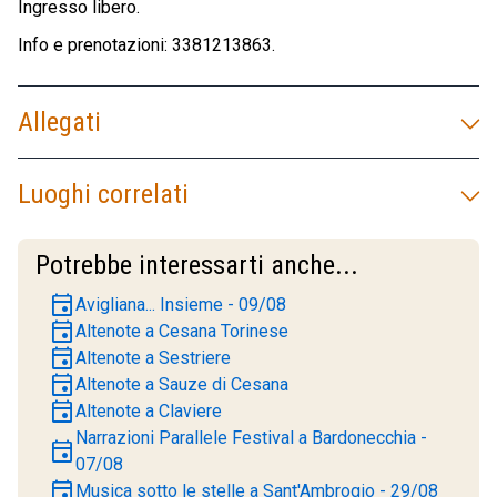
Ingresso libero.
Info e prenotazioni: 3381213863.
Allegati
Luoghi correlati
Potrebbe interessarti anche...
event
Avigliana... Insieme - 09/08
event
Altenote a Cesana Torinese
event
Altenote a Sestriere
event
Altenote a Sauze di Cesana
event
Altenote a Claviere
Narrazioni Parallele Festival a Bardonecchia -
event
07/08
event
Musica sotto le stelle a Sant'Ambrogio - 29/08