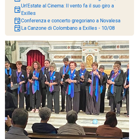
Un’Estate al Cinema: Il vento fa il suo giro a
event
Exilles
event
Conferenza e concerto gregoriano a Novalesa
event
La Canzone di Colombano a Exilles - 10/08