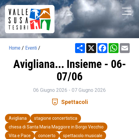
Share
X
Facebook
WhatsAp
Ema
Home
/
Eventi
/
Avigliana... Insieme - 06-
07/06
06 Giugno 2026 - 07 Giugno 2026
comedy_mask
Spettacoli
Avigliana
stagione concertistica
chiesa di Santa Maria Maggiore in Borgo Vecchio
Vita e Pace
concerto
spettacolo musicale