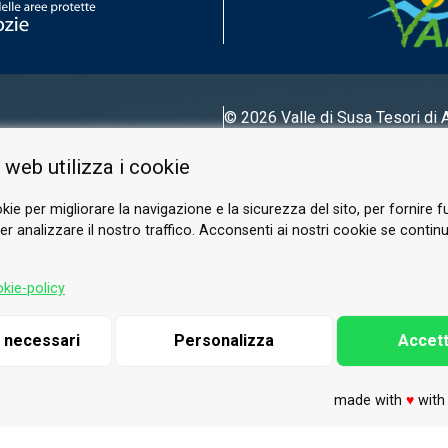
© 2026 Valle di Susa
Tesori di 
Tel.
0122 622640
 web utilizza i cookie
E-mail.
info@vallesusa-tesori.it
kie per migliorare la navigazione e la sicurezza del sito, per fornire f
r analizzare il nostro traffico. Acconsenti ai nostri cookie se continui 
SEGUICI SUI NOSTRI CANALI
kie-policy
i necessari
Personalizza
Accett
made with
♥
wit