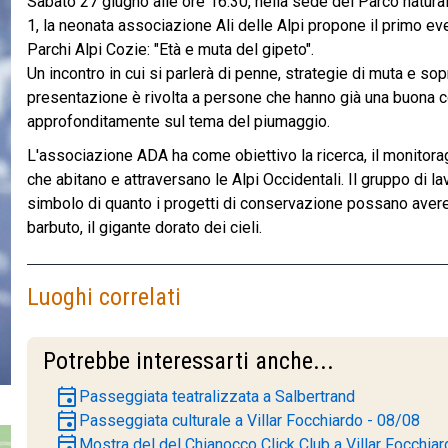
Sabato 27 giugno alle ore 16.30, nella sede del Parco natura
1, la neonata associazione Ali delle Alpi propone il primo ev
Parchi Alpi Cozie: "Età e muta del gipeto".
Un incontro in cui si parlerà di penne, strategie di muta e s
presentazione è rivolta a persone che hanno già una buona 
approfonditamente sul tema del piumaggio.
L'associazione ADA ha come obiettivo la ricerca, il monitorag
che abitano e attraversano le Alpi Occidentali. Il gruppo di l
simbolo di quanto i progetti di conservazione possano avere 
barbuto, il gigante dorato dei cieli.
Luoghi correlati
Potrebbe interessarti anche...
event
Passeggiata teatralizzata a Salbertrand
event
Passeggiata culturale a Villar Focchiardo - 08/08
event
Mostra del del Chianocco Click Club a Villar Focchiar