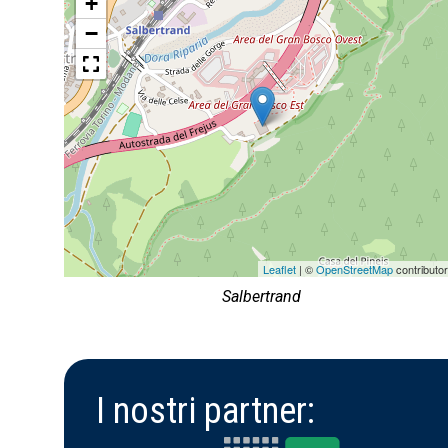
+
−
Leaflet
| ©
OpenStreetMap
contributo
Salbertrand
I nostri partner: