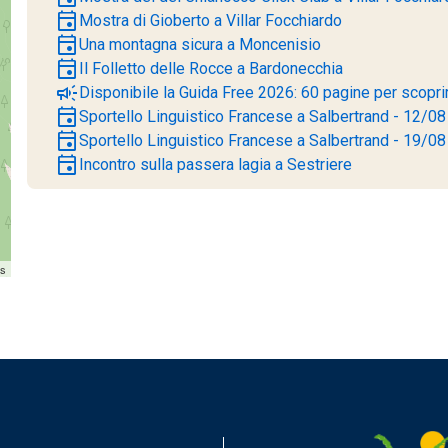
event
Mostra di Gioberto a Villar Focchiardo
event
Una montagna sicura a Moncenisio
event
Il Folletto delle Rocce a Bardonecchia
campaign
Disponibile la Guida Free 2026: 60 pagine per scoprire
event
Sportello Linguistico Francese a Salbertrand - 12/08
event
Sportello Linguistico Francese a Salbertrand - 19/08
event
Incontro sulla passera lagia a Sestriere
rs