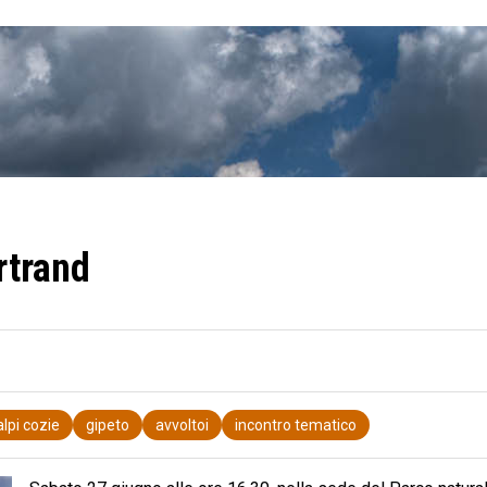
rtrand
alpi cozie
gipeto
avvoltoi
incontro tematico