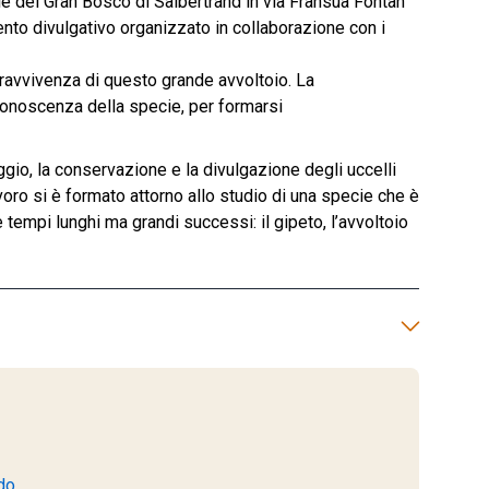
le del Gran Bosco di Salbertrand in via Fransuà Fontan
ento divulgativo organizzato in collaborazione con i
opravvivenza di questo grande avvoltoio. La
conoscenza della specie, per formarsi
gio, la conservazione e la divulgazione degli uccelli
avoro si è formato attorno allo studio di una specie che è
tempi lunghi ma grandi successi: il gipeto, l’avvoltoio
do