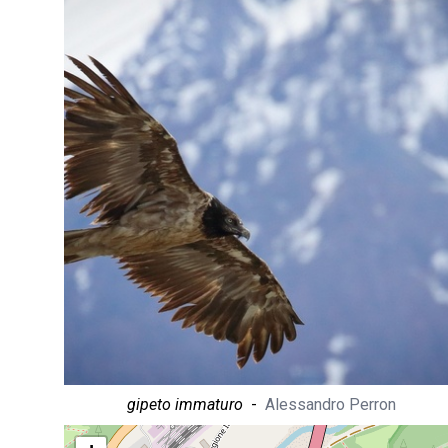
gipeto immaturo
-
Alessandro Perron