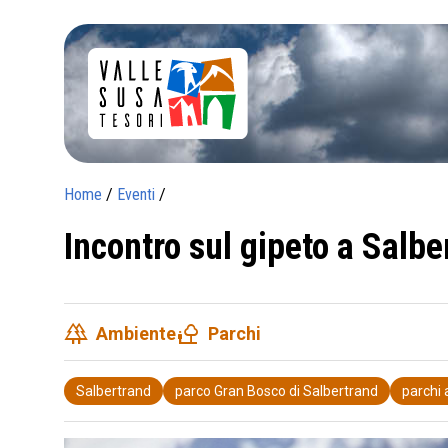
Home
/
Eventi
/
Incontro sul gipeto a Salbe
forest
nature_people
Ambiente
Parchi
Salbertrand
parco Gran Bosco di Salbertrand
parchi 