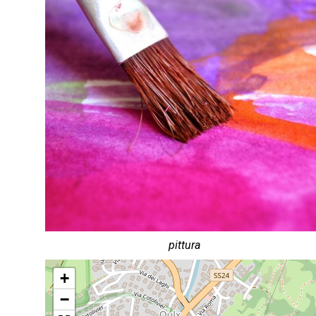
pittura
+
−