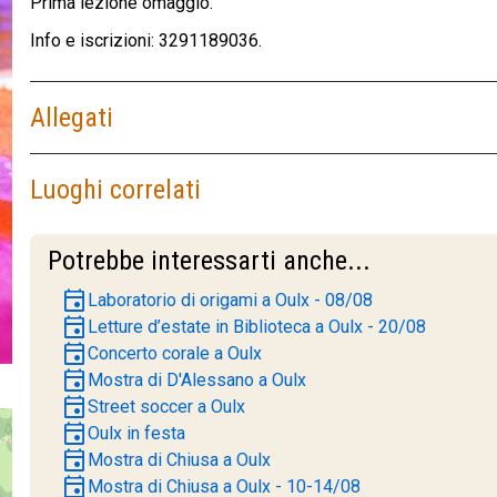
Prima lezione omaggio.
Info e iscrizioni: 3291189036.
Allegati
Luoghi correlati
Potrebbe interessarti anche...
event
Laboratorio di origami a Oulx - 08/08
event
Letture d’estate in Biblioteca a Oulx - 20/08
event
Concerto corale a Oulx
event
Mostra di D'Alessano a Oulx
event
Street soccer a Oulx
event
Oulx in festa
event
Mostra di Chiusa a Oulx
event
Mostra di Chiusa a Oulx - 10-14/08