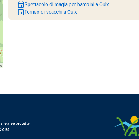
event
Spettacolo di magia per bambini a Oulx
event
Torneo di scacchi a Oulx
rs