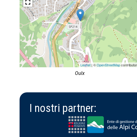
Leaflet
| ©
OpenStreetMap
contributo
Oulx
I nostri partner: