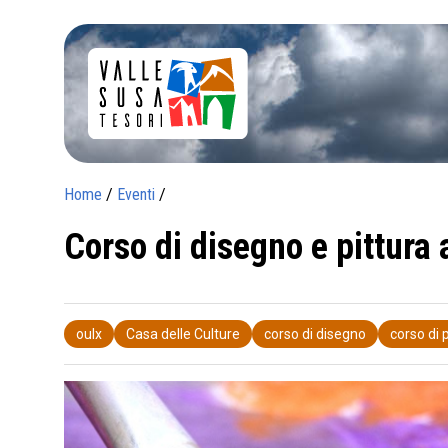
Home
/
Eventi
/
Corso di disegno e pittura 
oulx
Casa delle Culture
corso di disegno
corso di 