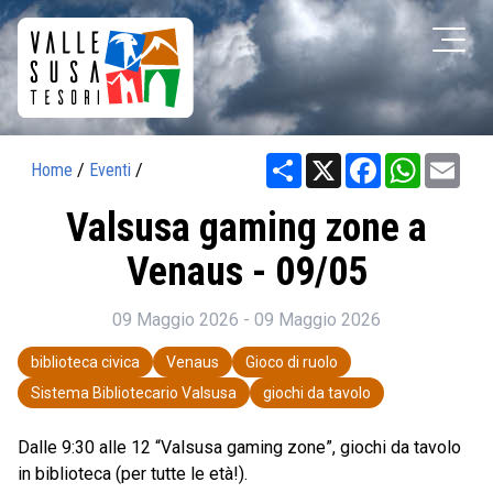
Share
X
Facebook
WhatsAp
Ema
Home
/
Eventi
/
Valsusa gaming zone a
Venaus - 09/05
09 Maggio 2026 - 09 Maggio 2026
biblioteca civica
Venaus
Gioco di ruolo
Sistema Bibliotecario Valsusa
giochi da tavolo
Dalle 9:30 alle 12 “Valsusa gaming zone”, giochi da tavolo
in biblioteca (per tutte le età!).