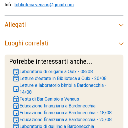
Info:
biblioteca.venaus@gmail.com
.
Allegati
Luoghi correlati
Potrebbe interessarti anche...
event
Laboratorio di origami a Oulx - 08/08
event
Letture d’estate in Biblioteca a Oulx - 20/08
Letture e laboratorio bimbi a Bardonecchia -
event
14/08
event
Festa di Bar Cenisio a Venaus
event
Educazione finanziaria a Bardonecchia
event
Educazione finanziaria a Bardonecchia - 18/08
event
Educazione finanziaria a Bardonecchia - 25/08
event
Laboratorio di quilling a Bardonecchia