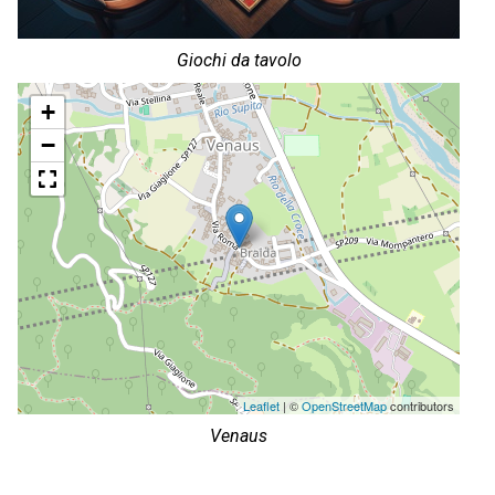
Giochi da tavolo
+
−
Leaflet
| ©
OpenStreetMap
contributors
Venaus