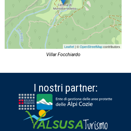
Leaflet
| ©
OpenStreetMap
contributors
Villar Focchiardo
I nostri partner: