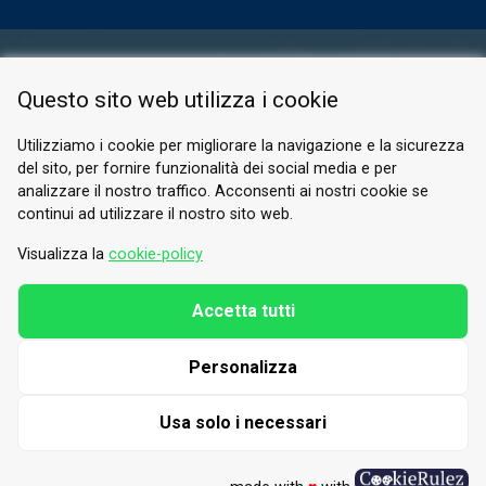
AREA RISERVATA
Questo sito web utilizza i cookie
PRIVACY POLICY
COOKIE
Utilizziamo i cookie per migliorare la navigazione e la sicurezza
del sito, per fornire funzionalità dei social media e per
© 2026 Valle di Susa
analizzare il nostro traffico. Acconsenti ai nostri cookie se
continui ad utilizzare il nostro sito web.
Tesori di Arte e Cultura Alpina
Tel.
0122 622640
Visualizza la
cookie-policy
E-mail.
info@vallesusa-tesori.it
Accetta tutti
Personalizza
SEGUICI SUI NOSTRI CANALI
Usa solo i necessari