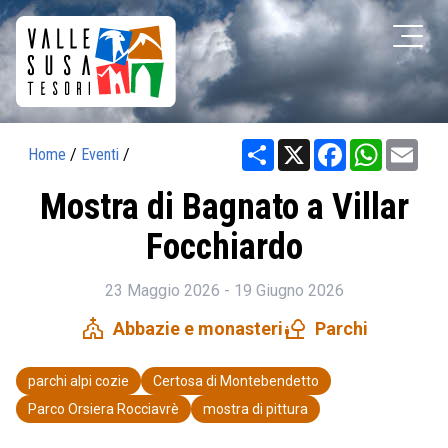
Share
X
Facebook
WhatsAp
Ema
Home
/
Eventi
/
Mostra di Bagnato a Villar
Focchiardo
23 Maggio 2026 - 19 Giugno 2026
church
nature_people
Abbazie e monasteri
Parchi
parchi alpi cozie
Certosa di Montebendetto
Parco Orsiera Rocciavrè
mostra di pittura