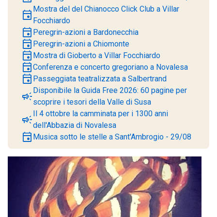
Mostra del del Chianocco Click Club a Villar
event
Focchiardo
event
Peregrin-azioni a Bardonecchia
event
Peregrin-azioni a Chiomonte
event
Mostra di Gioberto a Villar Focchiardo
event
Conferenza e concerto gregoriano a Novalesa
event
Passeggiata teatralizzata a Salbertrand
Disponibile la Guida Free 2026: 60 pagine per
campaign
scoprire i tesori della Valle di Susa
Il 4 ottobre la camminata per i 1300 anni
campaign
dell'Abbazia di Novalesa
event
Musica sotto le stelle a Sant'Ambrogio - 29/08