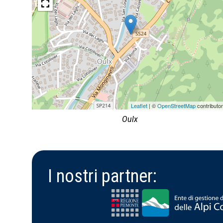
Leaflet
| ©
OpenStreetMap
contributo
Oulx
I nostri partner: