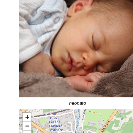
neonato
+
−