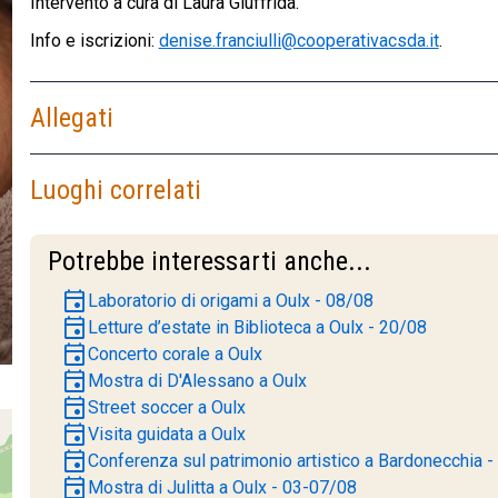
Intervento a cura di Laura Giuffrida.
Info e iscrizioni:
denise.franciulli@cooperativacsda.it
.
Allegati
Luoghi correlati
Potrebbe interessarti anche...
event
Laboratorio di origami a Oulx - 08/08
event
Letture d’estate in Biblioteca a Oulx - 20/08
event
Concerto corale a Oulx
event
Mostra di D'Alessano a Oulx
event
Street soccer a Oulx
event
Visita guidata a Oulx
event
Conferenza sul patrimonio artistico a Bardonecchia 
event
Mostra di Julitta a Oulx - 03-07/08