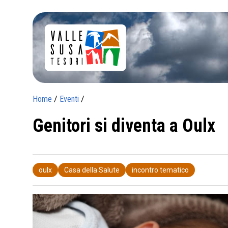
Home
/
Eventi
/
Genitori si diventa a Oulx
oulx
Casa della Salute
incontro tematico