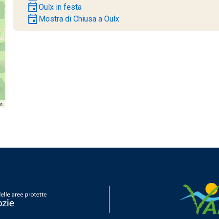
event
Oulx in festa
event
Mostra di Chiusa a Oulx
rs