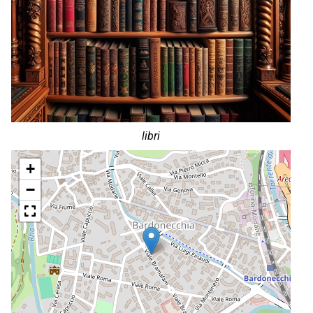
libri
+
−