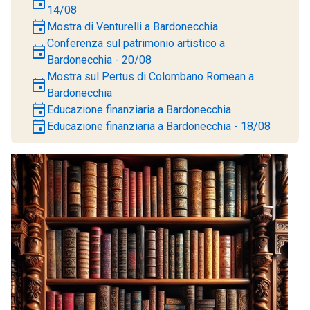
event
14/08
event
Mostra di Venturelli a Bardonecchia
Conferenza sul patrimonio artistico a
event
Bardonecchia - 20/08
Mostra sul Pertus di Colombano Romean a
event
Bardonecchia
event
Educazione finanziaria a Bardonecchia
event
Educazione finanziaria a Bardonecchia - 18/08