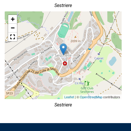
Sestriere
+
−
Leaflet
| ©
OpenStreetMap
contributors
Sestriere