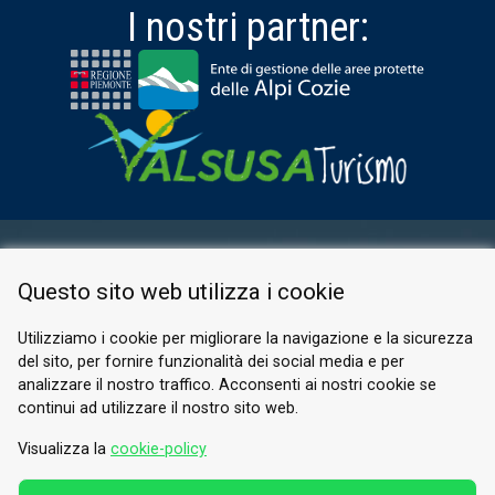
I nostri partner:
AREA RISERVATA
Questo sito web utilizza i cookie
PRIVACY POLICY
COOKIE
Utilizziamo i cookie per migliorare la navigazione e la sicurezza
del sito, per fornire funzionalità dei social media e per
© 2026 Valle di Susa
analizzare il nostro traffico. Acconsenti ai nostri cookie se
continui ad utilizzare il nostro sito web.
Tesori di Arte e Cultura Alpina
Tel.
0122 622640
Visualizza la
cookie-policy
E-mail.
info@vallesusa-tesori.it