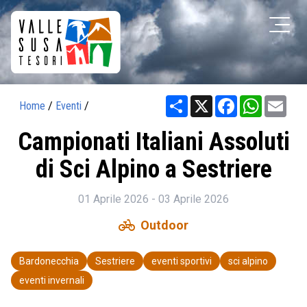
Share
X
Facebook
WhatsAp
Ema
Home
/
Eventi
/
Campionati Italiani Assoluti
di Sci Alpino a Sestriere
01 Aprile 2026 - 03 Aprile 2026
pedal_bike
Outdoor
Bardonecchia
Sestriere
eventi sportivi
sci alpino
eventi invernali