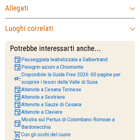
Allegati
Luoghi correlati
Potrebbe interessarti anche...
event
Passeggiata teatralizzata a Salbertrand
event
Peregrin-azioni a Chiomonte
Disponibile la Guida Free 2026: 60 pagine per
campaign
scoprire i tesori della Valle di Susa
event
Altenote a Cesana Torinese
event
Altenote a Sestriere
event
Altenote a Sauze di Cesana
event
Altenote a Claviere
Mostra sul Pertus di Colombano Romean a
event
Bardonecchia
shopping_cart
Con gli occhi del cuore