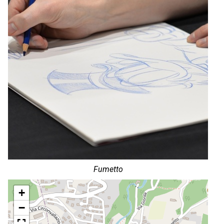
Fumetto
+
−