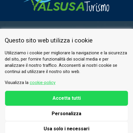
AREA RISERVATA
Questo sito web utilizza i cookie
PRIVACY POLICY
COOKIE
Utilizziamo i cookie per migliorare la navigazione e la sicurezza
del sito, per fornire funzionalità dei social media e per
© 2026 Valle di Susa
analizzare il nostro traffico. Acconsenti ai nostri cookie se
continui ad utilizzare il nostro sito web.
Tesori di Arte e Cultura Alpina
Tel.
0122 622640
Visualizza la
cookie-policy
E-mail.
info@vallesusa-tesori.it
Accetta tutti
Personalizza
SEGUICI SUI NOSTRI CANALI
Usa solo i necessari