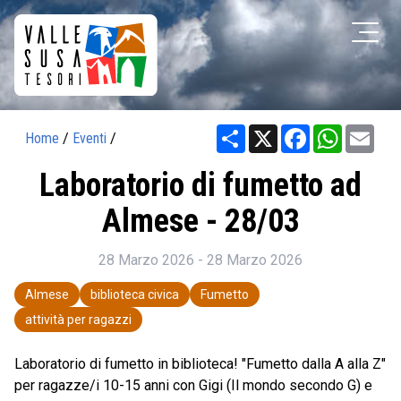
Share
X
Facebook
WhatsAp
Ema
Home
/
Eventi
/
Laboratorio di fumetto ad
Almese - 28/03
28 Marzo 2026 - 28 Marzo 2026
Almese
biblioteca civica
Fumetto
attività per ragazzi
Laboratorio di fumetto in biblioteca! "Fumetto dalla A alla Z"
per ragazze/i 10-15 anni con Gigi (Il mondo secondo G) e