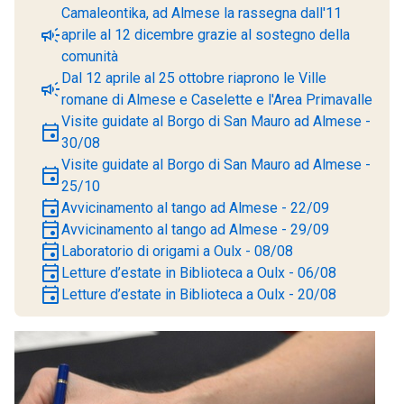
Camaleontika, ad Almese la rassegna dall'11
campaign
aprile al 12 dicembre grazie al sostegno della
comunità
Dal 12 aprile al 25 ottobre riaprono le Ville
campaign
romane di Almese e Caselette e l'Area Primavalle
Visite guidate al Borgo di San Mauro ad Almese -
event
30/08
Visite guidate al Borgo di San Mauro ad Almese -
event
25/10
event
Avvicinamento al tango ad Almese - 22/09
event
Avvicinamento al tango ad Almese - 29/09
event
Laboratorio di origami a Oulx - 08/08
event
Letture d’estate in Biblioteca a Oulx - 06/08
event
Letture d’estate in Biblioteca a Oulx - 20/08