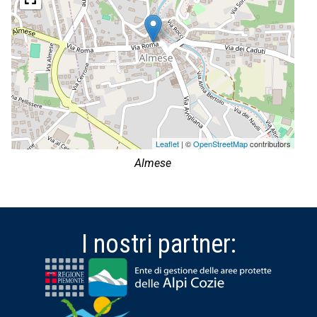
Leaflet
| ©
OpenStreetMap
contributors
Almese
I nostri partner: