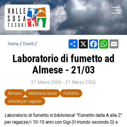
Share
X
Facebook
WhatsAp
Ema
Home
/
Eventi
/
Laboratorio di fumetto ad
Almese - 21/03
21 Marzo 2026 - 21 Marzo 2026
Almese
biblioteca civica
Fumetto
attività per ragazzi
Laboratorio di fumetto in biblioteca! "Fumetto dalla A alla Z"
per ragazze/i 10-15 anni con Gigi (Il mondo secondo G) e