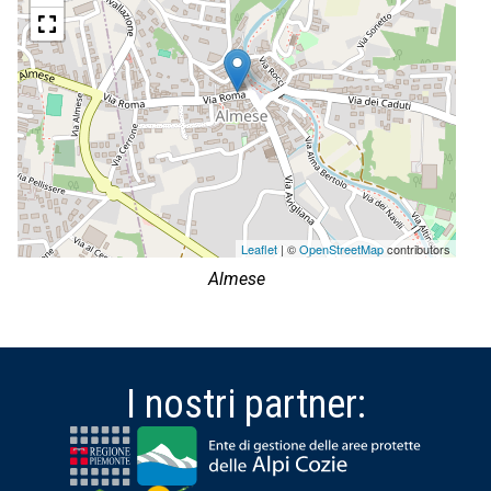
Leaflet
| ©
OpenStreetMap
contributors
Almese
I nostri partner: