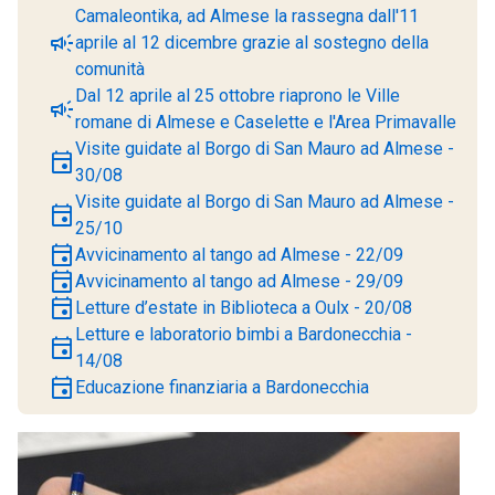
Camaleontika, ad Almese la rassegna dall'11
campaign
aprile al 12 dicembre grazie al sostegno della
comunità
Dal 12 aprile al 25 ottobre riaprono le Ville
campaign
romane di Almese e Caselette e l'Area Primavalle
Visite guidate al Borgo di San Mauro ad Almese -
event
30/08
Visite guidate al Borgo di San Mauro ad Almese -
event
25/10
event
Avvicinamento al tango ad Almese - 22/09
event
Avvicinamento al tango ad Almese - 29/09
event
Letture d’estate in Biblioteca a Oulx - 20/08
Letture e laboratorio bimbi a Bardonecchia -
event
14/08
event
Educazione finanziaria a Bardonecchia