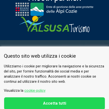
AREA RISERVATA
Questo sito web utilizza i cookie
PRIVACY POLICY
COOKIE
Utilizziamo i cookie per migliorare la navigazione e la sicurezza
del sito, per fornire funzionalità dei social media e per
© 2026 Valle di Susa
analizzare il nostro traffico. Acconsenti ai nostri cookie se
continui ad utilizzare il nostro sito web.
Tesori di Arte e Cultura Alpina
Tel.
0122 622640
Visualizza la
cookie-policy
E-mail.
info@vallesusa-tesori.it
Accetta tutti