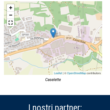
+
−
Leaflet
| ©
OpenStreetMap
contributors
Caselette
I nostri partner: