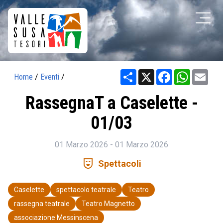
Share
X
Facebook
WhatsAp
Ema
Home
/
Eventi
/
RassegnaT a Caselette -
01/03
01 Marzo 2026 - 01 Marzo 2026
comedy_mask
Spettacoli
Caselette
spettacolo teatrale
Teatro
rassegna teatrale
Teatro Magnetto
associazione Messinscena