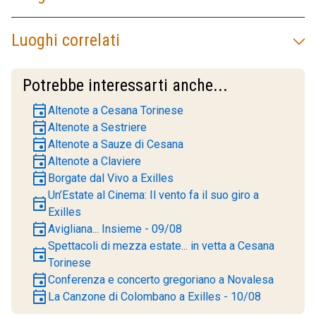
Luoghi correlati
Potrebbe interessarti anche...
event
Altenote a Cesana Torinese
event
Altenote a Sestriere
event
Altenote a Sauze di Cesana
event
Altenote a Claviere
event
Borgate dal Vivo a Exilles
Un’Estate al Cinema: Il vento fa il suo giro a
event
Exilles
event
Avigliana... Insieme - 09/08
Spettacoli di mezza estate... in vetta a Cesana
event
Torinese
event
Conferenza e concerto gregoriano a Novalesa
event
La Canzone di Colombano a Exilles - 10/08