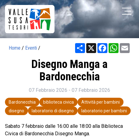
Share
X
Facebook
WhatsAp
Ema
Home
/
Eventi
/
Disegno Manga a
Bardonecchia
07 Febbraio 2026 - 07 Febbraio 2026
Bardonecchia
biblioteca civica
Attività per bambini
disegno
laboratorio di disegno
laboratorio per bambini
Sabato 7 febbraio dalle 16:00 alle 18:00 alla Biblioteca
Civica di Bardonecchia Disegno Manga.