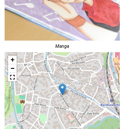
Manga
+
−