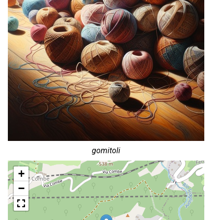
gomitoli
+
−