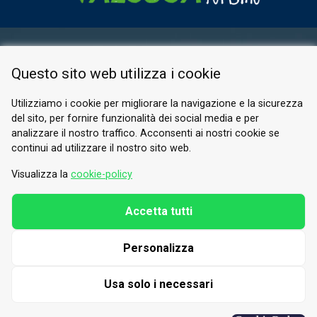
AREA RISERVATA
Questo sito web utilizza i cookie
PRIVACY POLICY
COOKIE
Utilizziamo i cookie per migliorare la navigazione e la sicurezza
del sito, per fornire funzionalità dei social media e per
© 2026 Valle di Susa
analizzare il nostro traffico. Acconsenti ai nostri cookie se
continui ad utilizzare il nostro sito web.
Tesori di Arte e Cultura Alpina
Tel.
0122 622640
Visualizza la
cookie-policy
E-mail.
info@vallesusa-tesori.it
Accetta tutti
Personalizza
SEGUICI SUI NOSTRI CANALI
Usa solo i necessari