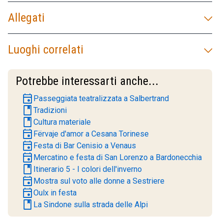
Allegati
Luoghi correlati
Potrebbe interessarti anche...
event
Passeggiata teatralizzata a Salbertrand
book
Tradizioni
book
Cultura materiale
event
Fërvaje d'amor a Cesana Torinese
event
Festa di Bar Cenisio a Venaus
event
Mercatino e festa di San Lorenzo a Bardonecchia
book
Itinerario 5 - I colori dell'inverno
event
Mostra sul voto alle donne a Sestriere
event
Oulx in festa
book
La Sindone sulla strada delle Alpi