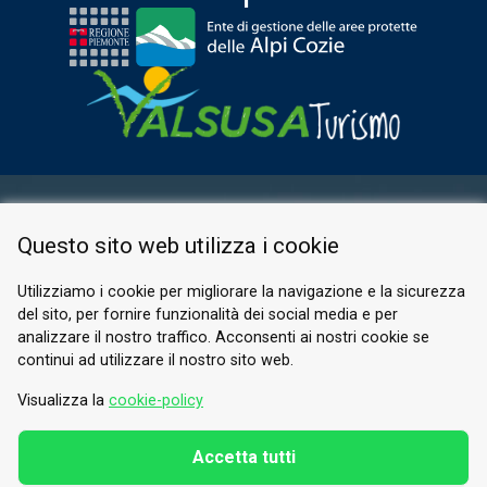
AREA RISERVATA
Questo sito web utilizza i cookie
PRIVACY POLICY
COOKIE
Utilizziamo i cookie per migliorare la navigazione e la sicurezza
del sito, per fornire funzionalità dei social media e per
© 2026 Valle di Susa
analizzare il nostro traffico. Acconsenti ai nostri cookie se
continui ad utilizzare il nostro sito web.
Tesori di Arte e Cultura Alpina
Tel.
0122 622640
Visualizza la
cookie-policy
E-mail.
info@vallesusa-tesori.it
Accetta tutti