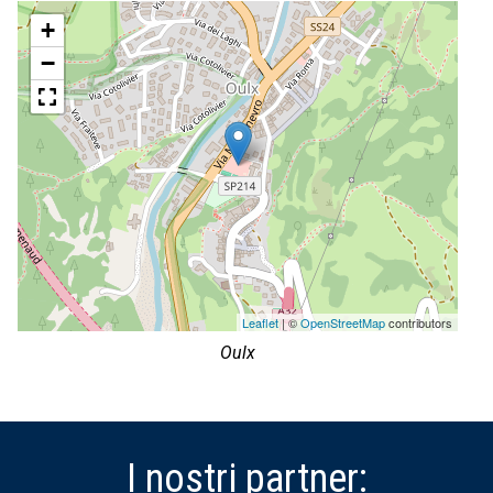
+
−
Leaflet
| ©
OpenStreetMap
contributors
Oulx
I nostri partner: