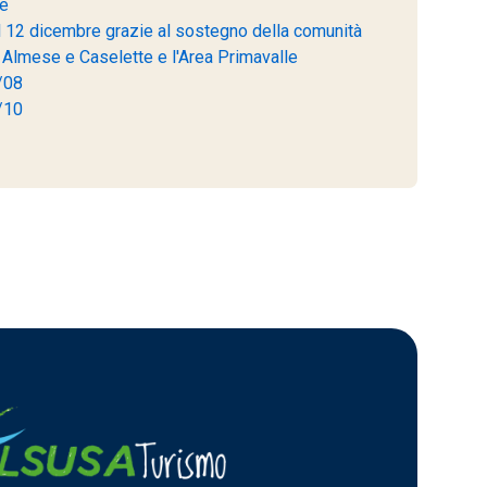
se
l 12 dicembre grazie al sostegno della comunità
di Almese e Caselette e l'Area Primavalle
/08
/10