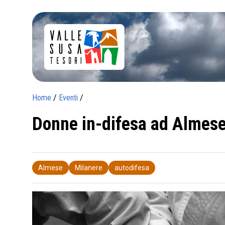
Home
/
Eventi
/
Donne in-difesa ad Almese
Almese
Milanere
autodifesa