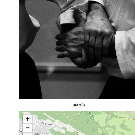
aikido
+
−