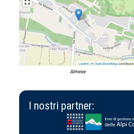
Leaflet
| ©
OpenStreetMap
contributo
Almese
I nostri partner: