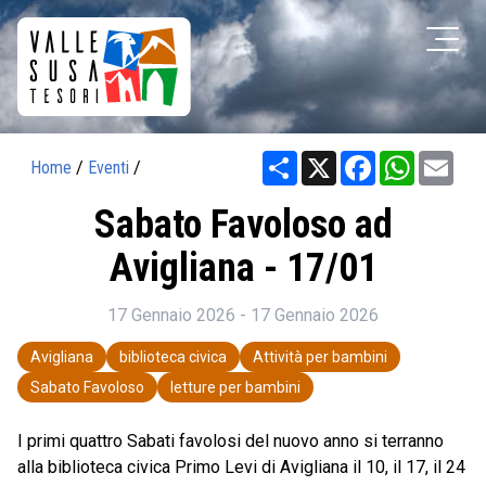
Share
X
Facebook
WhatsAp
Ema
Home
/
Eventi
/
Sabato Favoloso ad
Avigliana - 17/01
17 Gennaio 2026 - 17 Gennaio 2026
Avigliana
biblioteca civica
Attività per bambini
Sabato Favoloso
letture per bambini
I primi quattro Sabati favolosi del nuovo anno si terranno
alla biblioteca civica Primo Levi di Avigliana il 10, il 17, il 24