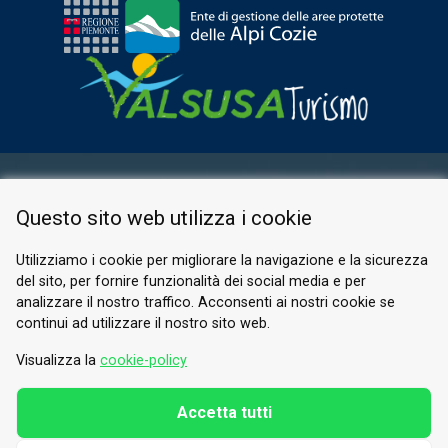
AREA RISERVATA
Questo sito web utilizza i cookie
PRIVACY POLICY
COOKIE
Utilizziamo i cookie per migliorare la navigazione e la sicurezza
del sito, per fornire funzionalità dei social media e per
© 2026 Valle di Susa
analizzare il nostro traffico. Acconsenti ai nostri cookie se
continui ad utilizzare il nostro sito web.
Tesori di Arte e Cultura Alpina
Tel.
0122 622640
Visualizza la
cookie-policy
E-mail.
info@vallesusa-tesori.it
Accetta tutti