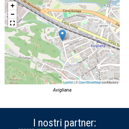
+
−
Leaflet
| ©
OpenStreetMap
contributors
Avigliana
I nostri partner: