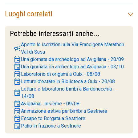
Luoghi correlati
Potrebbe interessarti anche...
Aperte le iscrizioni alla Via Francigena Marathon
campaign
Val di Susa
event
Una giornata da archeologo ad Avigliana - 20/09
event
Una giornata da archeologo ad Avigliana - 03/10
event
Laboratorio di origami a Oulx - 08/08
event
Letture d’estate in Biblioteca a Oulx - 20/08
Letture e laboratorio bimbi a Bardonecchia -
event
14/08
event
Avigliana... Insieme - 09/08
event
Animazione estiva per bimbi a Sestriere
event
Escape to Borgata a Sestriere
event
Palio in frazione a Sestriere