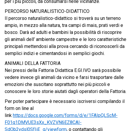
per i più piccoli, da consumarsi nelle vicinanze.
PERCORSO NATURALISTICO-DIDATTICO
Il percorso naturalistico-didattico si troverà su un terreno
ampio, in mezzo alla natura, tra campi di mais, prati verdi e
bosco. Darà ad adulti e bambini la possibilità di riscoprire
gli animali dell’ ambiente campestre e le loro caratteristiche
principali mettendosi alla prova cercando di riconoscerli da
semplici indizi e cimentandosi in semplici giochi.
ANIMALI DELLA FATTORIA
Nei pressi della Fattoria Didattica E.GI.IVO sarà possibile
vedere invece gli animali da vicino e farsi trasportare dalle
emozioni che suscitano soprattutto nei più piccoli e
conoscere le loro storie aiutati dagli operatori della Fattoria.
Per poter partecipare è necessario iscriversi compilando il
form on line al
link
https://docs.google.com/forms/d/e/1FAIpQLScM-
F01q1DMVUE3sXx_KVZVN6EZ8CAI-
SdOb2ydsl0SfIiE_g/viewform
, o contattando gli