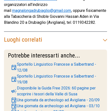
organizzatori all’indirizzo
mail
magnalongadrubiaglio@gmail.com
, oppure fisicamente
alla Tabaccheria di Shoble Giovanni Hassan Aden in Via
Blandino 20 a Drubiaglio (Avigliana), tel. 0119342282.
Luoghi correlati
Potrebbe interessarti anche...
Sportello Linguistico Francese a Salbertrand -
event
12/08
Sportello Linguistico Francese a Salbertrand -
event
19/08
Disponibile la Guida Free 2026: 60 pagine per
campaign
scoprire i tesori della Valle di Susa
event
Una giornata da archeologo ad Avigliana - 20/09
event
Una giornata da archeologo ad Avigliana - 03/10