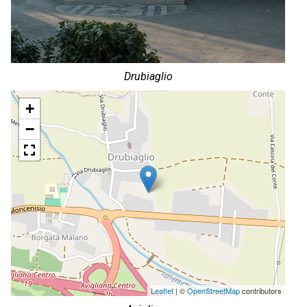
Drubiaglio
+
−
Leaflet
| ©
OpenStreetMap
contributors