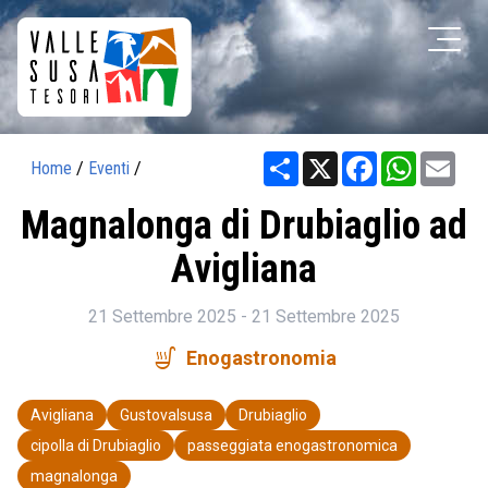
Share
X
Facebook
WhatsAp
Ema
Home
/
Eventi
/
Magnalonga di Drubiaglio ad
Avigliana
21 Settembre 2025 - 21 Settembre 2025
soup_kitchen
Enogastronomia
Avigliana
Gustovalsusa
Drubiaglio
cipolla di Drubiaglio
passeggiata enogastronomica
magnalonga