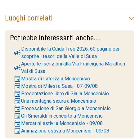
Luoghi correlati
Potrebbe interessarti anche...
Disponibile la Guida Free 2026: 60 pagine per
campaign
scoprire i tesori della Valle di Susa
Aperte le iscrizioni alla Via Francigena Marathon
campaign
Val di Susa
event
Mostra di Laterza a Moncenisio
event
Mostra di Milesi a Susa - 07-09/08
event
Presentazione libro di Giai a Moncenisio
event
Una montagna sicura a Moncenisio
event
Processione di San Giorgio a Moncenisio
event
Gli Smeraldi in concerto a Moncenisio
event
Mercatini estivi a Moncenisio - 09/08
event
Animazione estiva a Moncenisio - 09/08