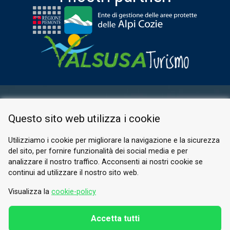
AREA RISERVATA
Questo sito web utilizza i cookie
PRIVACY POLICY
COOKIE
Utilizziamo i cookie per migliorare la navigazione e la sicurezza
del sito, per fornire funzionalità dei social media e per
© 2026 Valle di Susa
analizzare il nostro traffico. Acconsenti ai nostri cookie se
continui ad utilizzare il nostro sito web.
Tesori di Arte e Cultura Alpina
Tel.
0122 622640
Visualizza la
cookie-policy
E-mail.
info@vallesusa-tesori.it
Accetta tutti