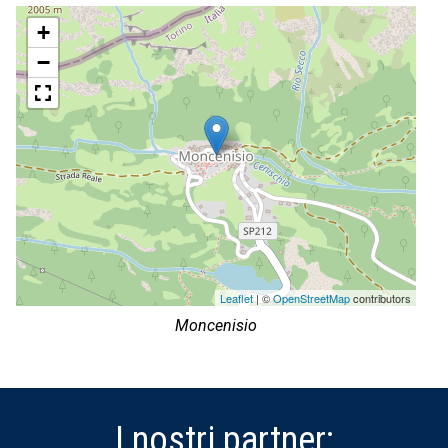
+
−
Leaflet
| ©
OpenStreetMap
contributors
Moncenisio
I nostri partner: