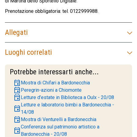
di Martina dello Sportello Digitale.
Prenotazione obbligatoria: tel. 0122999988.
Allegati
Luoghi correlati
Potrebbe interessarti anche...
event
Mostra di Chifari a Bardonecchia
event
Peregrin-azioni a Chiomonte
event
Letture d’estate in Biblioteca a Oulx - 20/08
Letture e laboratorio bimbi a Bardonecchia -
event
14/08
event
Mostra di Venturelli a Bardonecchia
Conferenza sul patrimonio artistico a
event
Bardonecchia - 20/08