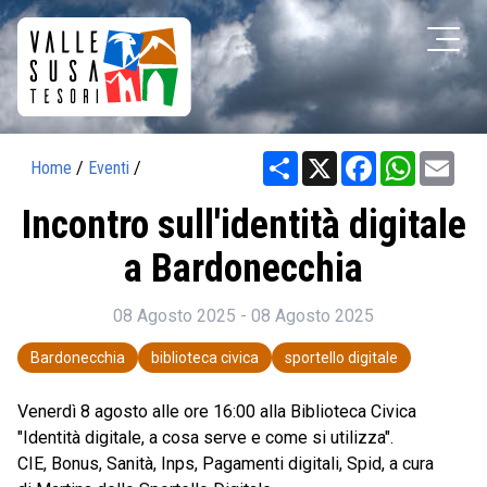
Share
X
Facebook
WhatsAp
Ema
Home
/
Eventi
/
Incontro sull'identità digitale
a Bardonecchia
08 Agosto 2025 - 08 Agosto 2025
Bardonecchia
biblioteca civica
sportello digitale
Venerdì 8
agosto alle ore 16:00 alla Biblioteca Civica
"Identità digitale, a cosa serve e come si utilizza".
CIE, Bonus, Sanità, Inps, Pagamenti digitali, Spid, a cura