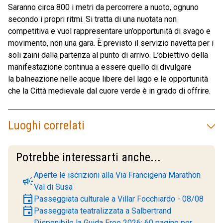
Saranno circa 800 i metri da percorrere a nuoto, ognuno
secondo i propri ritmi. Si tratta di una nuotata non
competitiva e vuol rappresentare un’opportunità di svago e
movimento, non una gara. È previsto il servizio navetta per i
soli zaini dalla partenza al punto di arrivo. L’obiettivo della
manifestazione continua a essere quello di divulgare
la balneazione nelle acque libere del lago e le opportunità
che la Città medievale dal cuore verde è in grado di offrire.
Luoghi correlati
Potrebbe interessarti anche...
Aperte le iscrizioni alla Via Francigena Marathon
campaign
Val di Susa
event
Passeggiata culturale a Villar Focchiardo - 08/08
event
Passeggiata teatralizzata a Salbertrand
Disponibile la Guida Free 2026: 60 pagine per