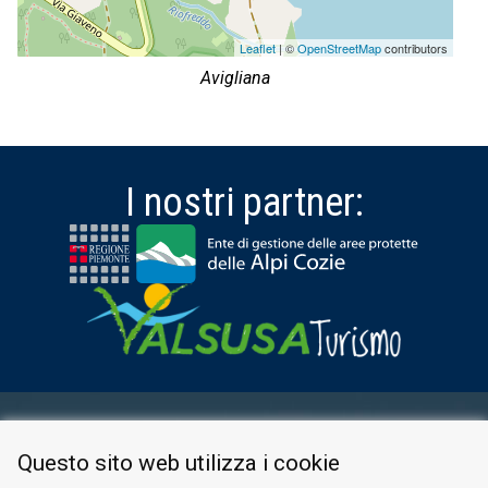
Leaflet
| ©
OpenStreetMap
contributors
Avigliana
I nostri partner:
AREA RISERVATA
Questo sito web utilizza i cookie
PRIVACY POLICY