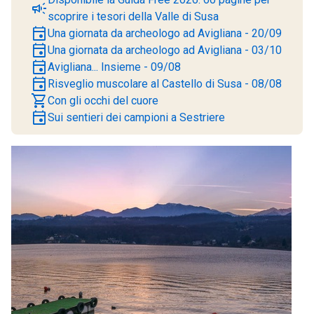
campaign
scoprire i tesori della Valle di Susa
event
Una giornata da archeologo ad Avigliana - 20/09
event
Una giornata da archeologo ad Avigliana - 03/10
event
Avigliana... Insieme - 09/08
event
Risveglio muscolare al Castello di Susa - 08/08
shopping_cart
Con gli occhi del cuore
event
Sui sentieri dei campioni a Sestriere