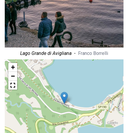
Lago Grande di Avigliana
-
Franco Borrelli
+
−