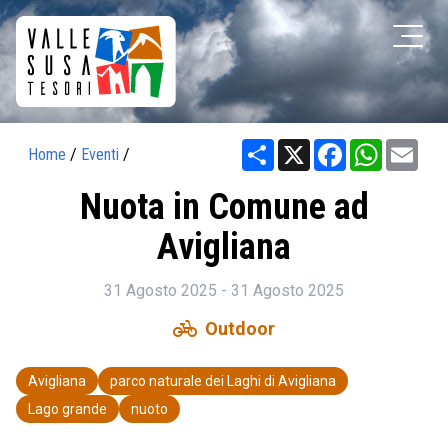
Share
X
Facebook
WhatsAp
Ema
Home
/
Eventi
/
Nuota in Comune ad
Avigliana
31 Agosto 2025 - 31 Agosto 2025
pedal_bike
Outdoor
Avigliana
parco naturale dei Laghi di Avigliana
Lago grande
nuoto