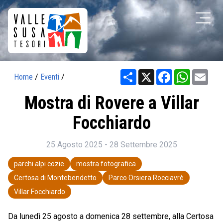
Share
X
Facebook
WhatsAp
Ema
Home
/
Eventi
/
Mostra di Rovere a Villar
Focchiardo
25 Agosto 2025 - 28 Settembre 2025
parchi alpi cozie
mostra fotografica
Certosa di Montebendetto
Parco Orsiera Rocciavrè
Villar Focchiardo
Da lunedì 25 agosto a domenica 28 settembre, alla Certosa