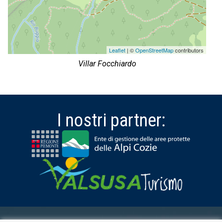
Leaflet
| ©
OpenStreetMap
contributors
Villar Focchiardo
I nostri partner: