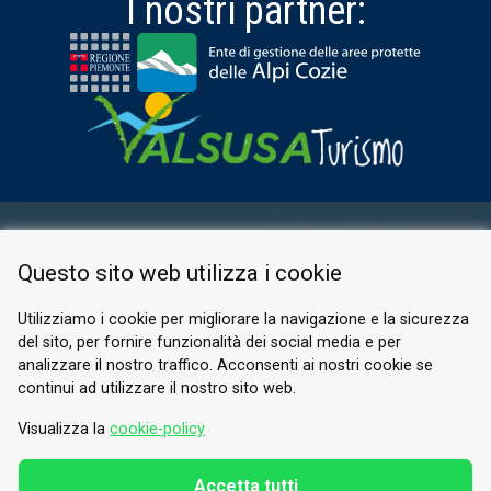
I nostri partner:
AREA RISERVATA
Questo sito web utilizza i cookie
PRIVACY POLICY
COOKIE
Utilizziamo i cookie per migliorare la navigazione e la sicurezza
del sito, per fornire funzionalità dei social media e per
© 2026 Valle di Susa
analizzare il nostro traffico. Acconsenti ai nostri cookie se
continui ad utilizzare il nostro sito web.
Tesori di Arte e Cultura Alpina
Tel.
0122 622640
Visualizza la
cookie-policy
E-mail.
info@vallesusa-tesori.it
Accetta tutti