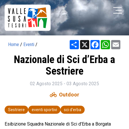
Share
X
Facebook
WhatsAp
Ema
Home
/
Eventi
/
Nazionale di Sci d’Erba a
Sestriere
02 Agosto 2025 - 03 Agosto 2025
pedal_bike
Outdoor
Sestriere
eventi sportivi
sci d'erba
Esibizione Squadra Nazionale di Sci d’Erba a Borgata