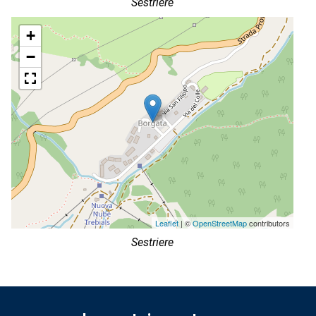
Sestriere
+
−
Leaflet
| ©
OpenStreetMap
contributors
Sestriere