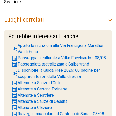
Sestriere.
Luoghi correlati
Potrebbe interessarti anche...
Aperte le iscrizioni alla Via Francigena Marathon
campaign
Val di Susa
event
Passeggiata culturale a Villar Focchiardo - 08/08
event
Passeggiata teatralizzata a Salbertrand
Disponibile la Guida Free 2026: 60 pagine per
campaign
scoprire i tesori della Valle di Susa
event
Altenote a Sauze d'Oulx
event
Altenote a Cesana Torinese
event
Altenote a Sestriere
event
Altenote a Sauze di Cesana
event
Altenote a Claviere
event
Risveglio muscolare al Castello di Susa - 08/08