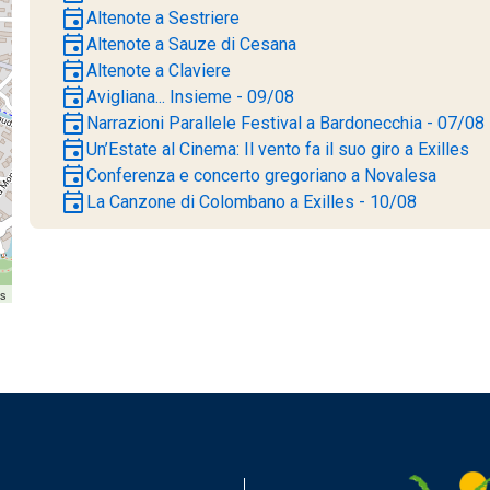
event
Altenote a Sestriere
event
Altenote a Sauze di Cesana
event
Altenote a Claviere
event
Avigliana... Insieme - 09/08
event
Narrazioni Parallele Festival a Bardonecchia - 07/08
event
Un’Estate al Cinema: Il vento fa il suo giro a Exilles
event
Conferenza e concerto gregoriano a Novalesa
event
La Canzone di Colombano a Exilles - 10/08
rs