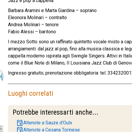
Jazz e pop a cappella.
Barbara Aramini e Marta Giardina – soprano
Eleonora Molinari – contralto
Andrea Molinari – tenore
Fabio Alessi – baritono
I mezzo Sotto sono un raffinato quintetto vocale misto a capp
arrangiamenti: dal jazz al pop, fino alla musica classica e le
cappella moderno ispirata agli Swingle Singers. Attivi in Italia
come il Blue Note di Milano, Il Louisiana Jazz Club di Genov
Ingresso gratuito; prenotazione obbligatoria: tel. 334232001
Luoghi correlati
Potrebbe interessarti anche...
event
Altenote a Sauze d'Oulx
event
Altenote a Cesana Torinese