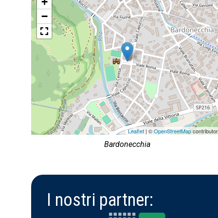
+
−
Leaflet
| ©
OpenStreetMap
contributo
Bardonecchia
I nostri partner: