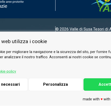
© 2026 Valle di Susa
Tesori di 
Tel.
0122 622640
 web utilizza i cookie
E-mail.
info@vallesusa-tesori.it
kie per migliorare la navigazione e la sicurezza del sito, per fornire f
r analizzare il nostro traffico. Acconsenti ai nostri cookie se continui 
SEGUICI SUI NOSTRI CANALI
kie-policy
i necessari
Personalizza
Accett
made with
♥
wit