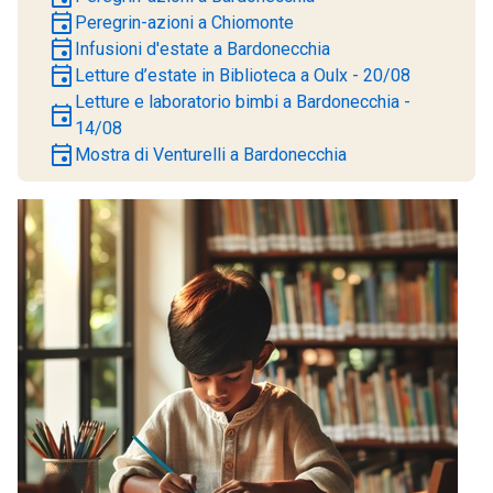
event
Peregrin-azioni a Chiomonte
event
Infusioni d'estate a Bardonecchia
event
Letture d’estate in Biblioteca a Oulx - 20/08
Letture e laboratorio bimbi a Bardonecchia -
event
14/08
event
Mostra di Venturelli a Bardonecchia