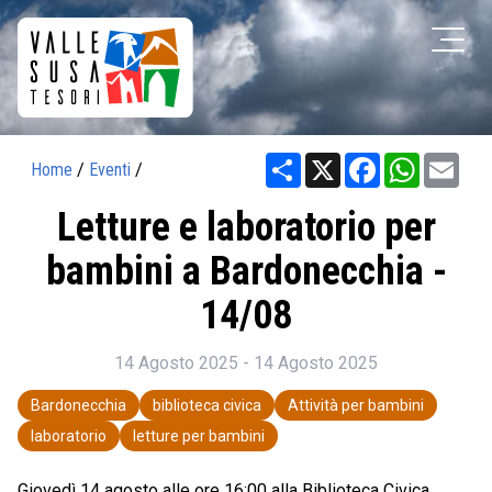
Share
X
Facebook
WhatsAp
Ema
Home
/
Eventi
/
Letture e laboratorio per
bambini a Bardonecchia -
14/08
14 Agosto 2025 - 14 Agosto 2025
Bardonecchia
biblioteca civica
Attività per bambini
laboratorio
letture per bambini
Giovedì 14
agosto alle ore 16:00 alla Biblioteca Civica