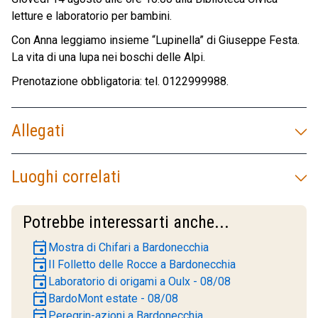
letture e laboratorio per bambini.
Con Anna leggiamo insieme “Lupinella” di Giuseppe Festa.
La vita di una lupa nei boschi delle Alpi.
Prenotazione obbligatoria: tel. 0122999988.
Allegati
Luoghi correlati
Potrebbe interessarti anche...
event
Mostra di Chifari a Bardonecchia
event
Il Folletto delle Rocce a Bardonecchia
event
Laboratorio di origami a Oulx - 08/08
event
BardoMont estate - 08/08
event
Peregrin-azioni a Bardonecchia