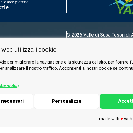
© 2026 Valle di Susa
Tesori di 
Tel.
0122 622640
 web utilizza i cookie
E-mail.
info@vallesusa-tesori.it
kie per migliorare la navigazione e la sicurezza del sito, per fornire f
r analizzare il nostro traffico. Acconsenti ai nostri cookie se continui 
SEGUICI SUI NOSTRI CANALI
kie-policy
i necessari
Personalizza
Accett
made with
♥
wit