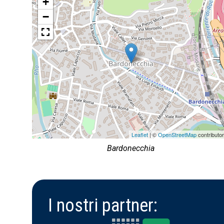
+
−
Leaflet
| ©
OpenStreetMap
contributo
Bardonecchia
I nostri partner: