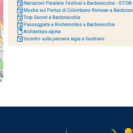
event
Narrazioni Parallele Festival a Bardonecchia - 07/08
event
Mostra sul Pertus di Colombano Romean a Bardonec
event
Trop Secret a Bardonecchia
event
Passeggiata a Rochemolles a Bardonecchia
book
Architettura alpina
event
Incontro sulla passera lagia a Sestriere
rs