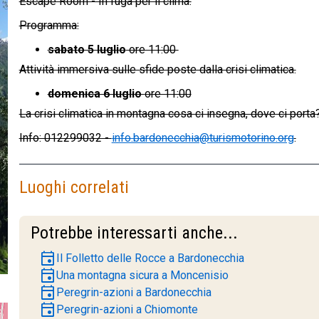
Escape Room - In fuga per il clima.
Programma:
sabato 5 luglio
ore 11:00
Attività immersiva sulle sfide poste dalla crisi climatica.
domenica 6 luglio
ore 11:00
La crisi climatica in montagna cosa ci insegna, dove ci porta?
Info: 012299032 -
info.bardonecchia@turismotorino.org
.
Luoghi correlati
Potrebbe interessarti anche...
event
Il Folletto delle Rocce a Bardonecchia
event
Una montagna sicura a Moncenisio
event
Peregrin-azioni a Bardonecchia
event
Peregrin-azioni a Chiomonte