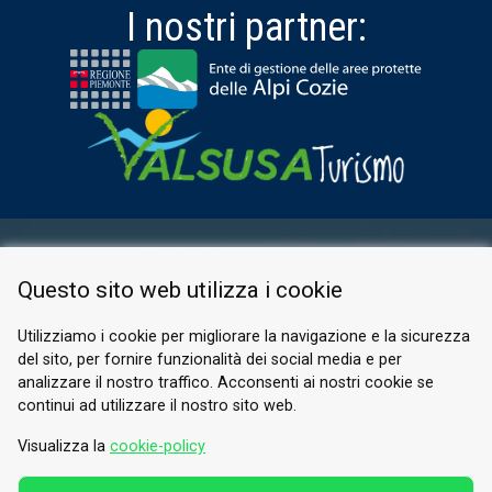
I nostri partner:
AREA RISERVATA
Questo sito web utilizza i cookie
PRIVACY POLICY
COOKIE
Utilizziamo i cookie per migliorare la navigazione e la sicurezza
del sito, per fornire funzionalità dei social media e per
© 2026 Valle di Susa
analizzare il nostro traffico. Acconsenti ai nostri cookie se
continui ad utilizzare il nostro sito web.
Tesori di Arte e Cultura Alpina
Tel.
0122 622640
Visualizza la
cookie-policy
E-mail.
info@vallesusa-tesori.it