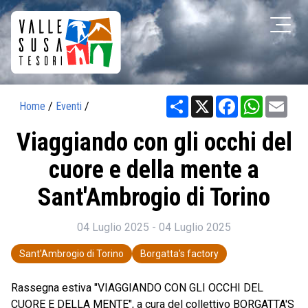
Share
X
Facebook
WhatsAp
Ema
Home
/
Eventi
/
Viaggiando con gli occhi del
cuore e della mente a
Sant'Ambrogio di Torino
04 Luglio 2025 - 04 Luglio 2025
Sant'Ambrogio di Torino
Borgatta's factory
Rassegna estiva "VIAGGIANDO CON GLI OCCHI DEL
CUORE E DELLA MENTE", a cura del collettivo BORGATTA'S