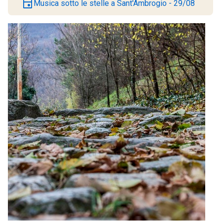
event
Musica sotto le stelle a Sant'Ambrogio - 29/08