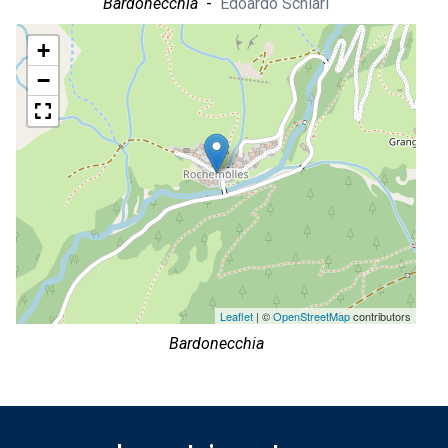
Bardonecchia
-
Edoardo Schiari
+
−
Leaflet
| ©
OpenStreetMap
contributors
Bardonecchia