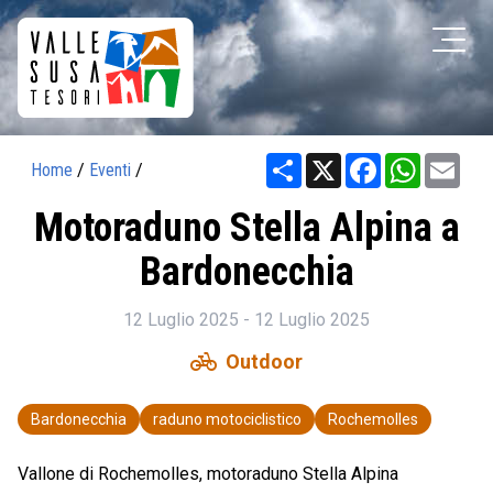
Share
X
Facebook
WhatsAp
Ema
Home
/
Eventi
/
Motoraduno Stella Alpina a
Bardonecchia
12 Luglio 2025 - 12 Luglio 2025
pedal_bike
Outdoor
Bardonecchia
raduno motociclistico
Rochemolles
Vallone di Rochemolles, motoraduno Stella Alpina