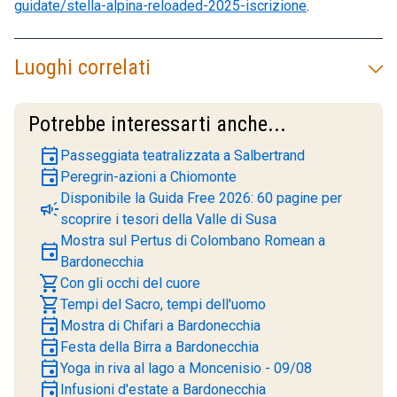
guidate/stella-alpina-reloaded-2025-iscrizione
.
Luoghi correlati
Potrebbe interessarti anche...
event
Passeggiata teatralizzata a Salbertrand
event
Peregrin-azioni a Chiomonte
Disponibile la Guida Free 2026: 60 pagine per
campaign
scoprire i tesori della Valle di Susa
Mostra sul Pertus di Colombano Romean a
event
Bardonecchia
shopping_cart
Con gli occhi del cuore
shopping_cart
Tempi del Sacro, tempi dell'uomo
event
Mostra di Chifari a Bardonecchia
event
Festa della Birra a Bardonecchia
event
Yoga in riva al lago a Moncenisio - 09/08
event
Infusioni d'estate a Bardonecchia