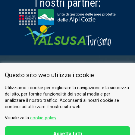
I nostri partner:
AREA RISERVATA
Questo sito web utilizza i cookie
PRIVACY POLICY
COOKIE
Utilizziamo i cookie per migliorare la navigazione e la sicurezza
del sito, per fornire funzionalità dei social media e per
© 2026 Valle di Susa
analizzare il nostro traffico. Acconsenti ai nostri cookie se
continui ad utilizzare il nostro sito web.
Tesori di Arte e Cultura Alpina
Tel.
0122 622640
Visualizza la
cookie-policy
E-mail.
info@vallesusa-tesori.it
Accetta tutti