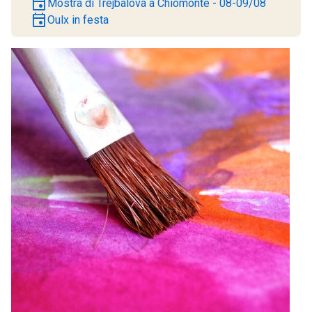
event
Mostra di Trejbalová a Chiomonte - 08-09/08
event
Oulx in festa