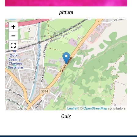
pittura
+
−
Leaflet
| ©
OpenStreetMap
contributors
Oulx