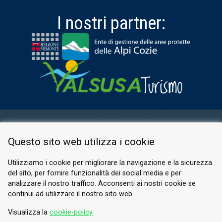
I nostri partner:
AREA RISERVATA
Questo sito web utilizza i cookie
PRIVACY POLICY
COOKIE
Utilizziamo i cookie per migliorare la navigazione e la sicurezza
del sito, per fornire funzionalità dei social media e per
© 2026 Valle di Susa
analizzare il nostro traffico. Acconsenti ai nostri cookie se
continui ad utilizzare il nostro sito web.
Tesori di Arte e Cultura Alpina
Tel.
0122 622640
Visualizza la
cookie-policy
E-mail.
info@vallesusa-tesori.it