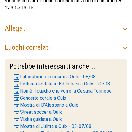
Visibile fino all'11 luglio dal lunedì al venerdì con orario 8-
12:30 e 13-15.
Allegati
Luoghi correlati
Potrebbe interessarti anche...
event
Laboratorio di origami a Oulx - 08/08
event
Letture d’estate in Biblioteca a Oulx - 20/08
event
Non è il quadro che vorrei a Cesana Torinese
event
Concerto corale a Oulx
event
Mostra di D'Alessano a Oulx
event
Street soccer a Oulx
event
Visita guidata a Oulx
event
Mostra di Julitta a Oulx - 03-07/08