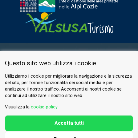
AREA RISERVATA
Questo sito web utilizza i cookie
PRIVACY POLICY
COOKIE
Utilizziamo i cookie per migliorare la navigazione e la sicurezza
del sito, per fornire funzionalità dei social media e per
© 2026 Valle di Susa
analizzare il nostro traffico. Acconsenti ai nostri cookie se
continui ad utilizzare il nostro sito web.
Tesori di Arte e Cultura Alpina
Tel.
0122 622640
Visualizza la
cookie-policy
E-mail.
info@vallesusa-tesori.it
Accetta tutti