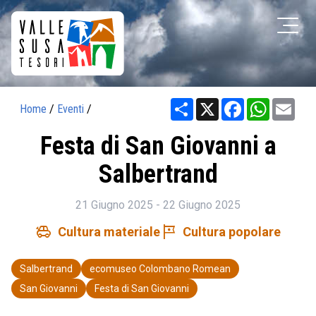
Share
X
Facebook
WhatsAp
Ema
Home
/
Eventi
/
Festa di San Giovanni a
Salbertrand
21 Giugno 2025 - 22 Giugno 2025
toys
tour
Cultura materiale
Cultura popolare
Salbertrand
ecomuseo Colombano Romean
San Giovanni
Festa di San Giovanni