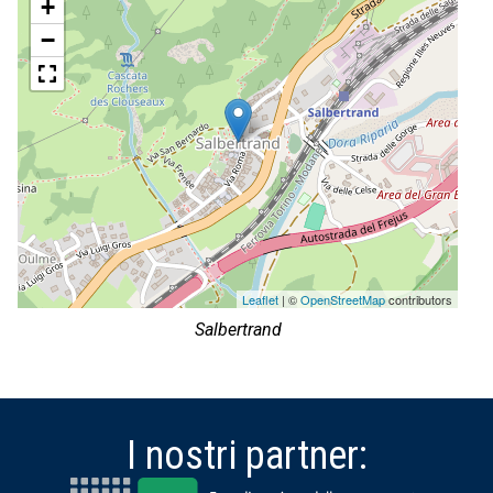
+
−
Leaflet
| ©
OpenStreetMap
contributors
Salbertrand
I nostri partner: