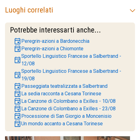
Luoghi correlati
Potrebbe interessarti anche...
event
Peregrin-azioni a Bardonecchia
event
Peregrin-azioni a Chiomonte
Sportello Linguistico Francese a Salbertrand -
event
12/08
Sportello Linguistico Francese a Salbertrand -
event
19/08
event
Passeggiata teatralizzata a Salbertrand
event
La sedia racconta a Cesana Torinese
event
La Canzone di Colombano a Exilles - 10/08
event
La Canzone di Colombano a Exilles - 23/08
event
Processione di San Giorgio a Moncenisio
event
Un mondo accanto a Cesana Torinese