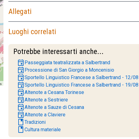
Allegati
Luoghi correlati
Potrebbe interessarti anche...
event
Passeggiata teatralizzata a Salbertrand
event
Processione di San Giorgio a Moncenisio
event
Sportello Linguistico Francese a Salbertrand - 12/08
event
rs
Sportello Linguistico Francese a Salbertrand - 19/08
event
Altenote a Cesana Torinese
event
Altenote a Sestriere
event
Altenote a Sauze di Cesana
event
Altenote a Claviere
book
Tradizioni
book
Cultura materiale