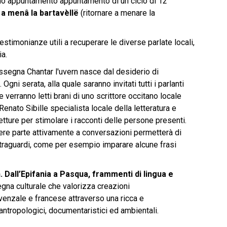
imo appuntamento appuntamento di un ciclo di 12
a menâ la bartavèllë
(ritornare a menare la
 testimonianze utili a recuperare le diverse parlate locali,
a.
assegna Chantar l'uvern nasce dal desiderio di
 Ogni serata, alla quale saranno invitati tutti i parlanti
e verranno letti brani di uno scrittore occitano locale
 Renato Sibille specialista locale della letteratura e
etture per stimolare i racconti delle persone presenti.
re parte attivamente a conversazioni permetterà di
li traguardi, come per esempio imparare alcune frasi
 Dall’Epifania a Pasqua, frammenti di lingua e
segna culturale che valorizza creazioni
ovenzale e francese attraverso una ricca e
, antropologici, documentaristici ed ambientali.