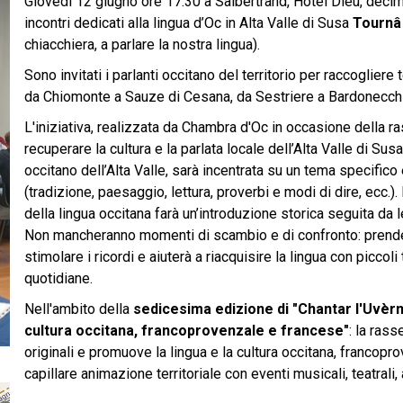
Giovedì 12 giugno ore 17:30 a Salbertrand, Hotel Dieu, dec
incontri dedicati alla lingua d’Oc in Alta Valle di Susa
Tournâ 
chiacchiera, a parlare la nostra lingua).
Sono invitati i parlanti occitano del territorio per raccogliere
da Chiomonte a Sauze di Cesana, da Sestriere a Bardonecchi
L'iniziativa, realizzata da Chambra d'Oc in occasione della r
recuperare la cultura e la parlata locale dell’Alta Valle di Susa.
occitano dell’Alta Valle, sarà incentrata su un tema specifico 
(tradizione, paesaggio, lettura, proverbi e modi di dire, ecc.).
della lingua occitana farà un’introduzione storica seguita da l
Non mancheranno momenti di scambio e di confronto: prende
stimolare i ricordi e aiuterà a riacquisire la lingua con picco
quotidiane.
Nell'ambito della
sedicesima edizione di "Chantar l'Uvèrn.
cultura occitana, francoprovenzale e francese"
: la ras
originali e promuove la lingua e la cultura occitana, francopr
capillare animazione territoriale con eventi musicali, teatrali