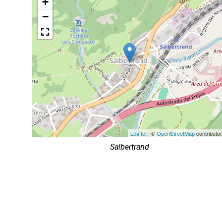
+
−
Leaflet
| ©
OpenStreetMap
contributo
Salbertrand