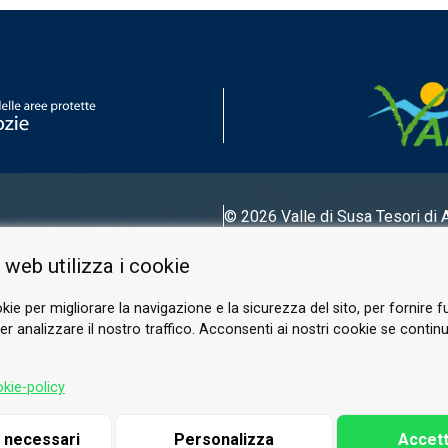
© 2026 Valle di Susa
Tesori di 
Tel.
0122 622640
 web utilizza i cookie
E-mail.
info@vallesusa-tesori.it
kie per migliorare la navigazione e la sicurezza del sito, per fornire f
r analizzare il nostro traffico. Acconsenti ai nostri cookie se continui 
SEGUICI SUI NOSTRI CANALI
kie-policy
i necessari
Personalizza
Accett