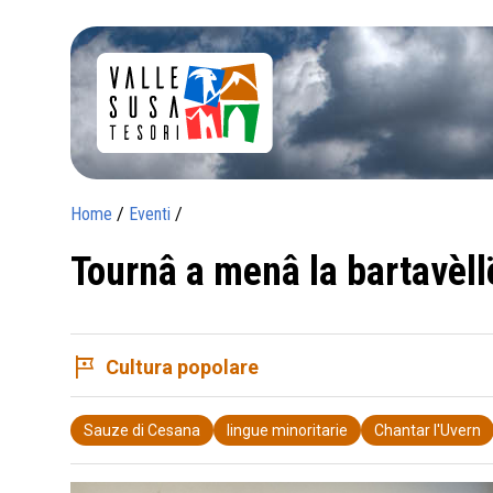
Home
/
Eventi
/
Tournâ a menâ la bartavèll
tour
Cultura popolare
Sauze di Cesana
lingue minoritarie
Chantar l'Uvern