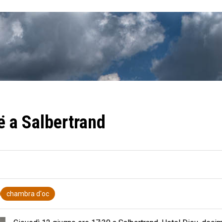
ë a Salbertrand
chambra d'oc