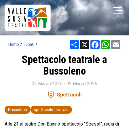
Share
X
Facebook
WhatsAp
Ema
Home
/
Eventi
/
Spettacolo teatrale a
Bussoleno
02 Marzo 2025 - 02 Marzo 2025
comedy_mask
Spettacoli
Bussoleno
spettacolo teatrale
Alle 21 al teatro Don Bunino spettacolo "Stress!", regia di