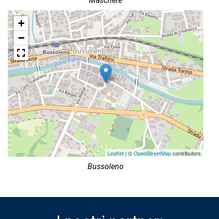
Maschere
+
−
Leaflet
| ©
OpenStreetMap
contributors
Bussoleno