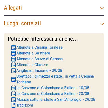
Allegati
Luoghi correlati
Potrebbe interessarti anche...
event
Altenote a Cesana Torinese
event
Altenote a Sestriere
event
Altenote a Sauze di Cesana
event
Altenote a Claviere
event
Avigliana... Insieme - 09/08
Spettacoli di mezza estate... in vetta a Cesana
event
Torinese
event
La Canzone di Colombano a Exilles - 10/08
event
La Canzone di Colombano a Exilles - 23/08
event
Musica sotto le stelle a Sant'Ambrogio - 29/08
book
Tradizioni