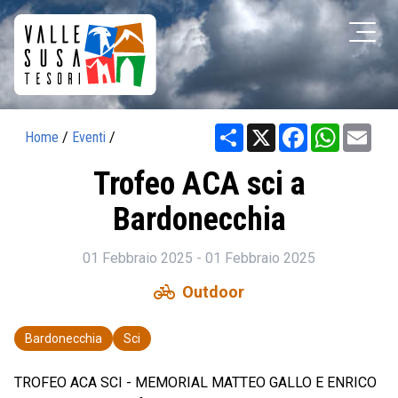
Share
X
Facebook
WhatsAp
Ema
Home
/
Eventi
/
Trofeo ACA sci a
Bardonecchia
01 Febbraio 2025 - 01 Febbraio 2025
pedal_bike
Outdoor
Bardonecchia
Sci
TROFEO ACA SCI - MEMORIAL MATTEO GALLO E ENRICO