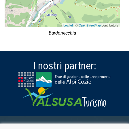
Leaflet
| ©
OpenStreetMap
contributors
Bardonecchia
I nostri partner:
AREA RISERVATA