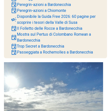
event
Peregrin-azioni a Bardonecchia
event
Peregrin-azioni a Chiomonte
Disponibile la Guida Free 2026: 60 pagine per
campaign
scoprire i tesori della Valle di Susa
event
Il Folletto delle Rocce a Bardonecchia
Mostra sul Pertus di Colombano Romean a
event
Bardonecchia
event
Trop Secret a Bardonecchia
event
Passeggiata a Rochemolles a Bardonecchia