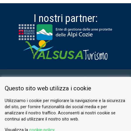
I nostri partner:
AREA RISERVATA
Questo sito web utilizza i cookie
PRIVACY POLICY
COOKIE
Utilizziamo i cookie per migliorare la navigazione e la sicurezza
del sito, per fornire funzionalità dei social media e per
© 2026 Valle di Susa
analizzare il nostro traffico. Acconsenti ai nostri cookie se
continui ad utilizzare il nostro sito web.
Tesori di Arte e Cultura Alpina
Tel.
0122 622640
Visualizza la
cookie-policy