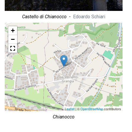
Castello di Chianocco
-
Edoardo Schiari
+
−
Leaflet
| ©
OpenStreetMap
contributors
Chianocco