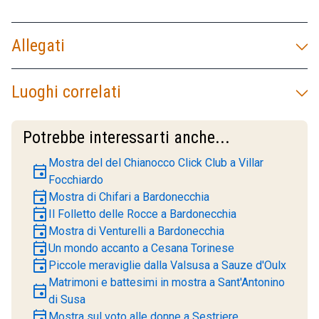
Allegati
Luoghi correlati
Potrebbe interessarti anche...
Mostra del del Chianocco Click Club a Villar
event
Focchiardo
event
Mostra di Chifari a Bardonecchia
event
Il Folletto delle Rocce a Bardonecchia
event
Mostra di Venturelli a Bardonecchia
event
Un mondo accanto a Cesana Torinese
event
Piccole meraviglie dalla Valsusa a Sauze d'Oulx
Matrimoni e battesimi in mostra a Sant'Antonino
event
di Susa
event
Mostra sul voto alle donne a Sestriere