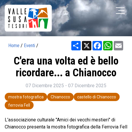
Share
X
Facebook
WhatsAp
Ema
Home
/
Eventi
/
C'era una volta ed è bello
ricordare... a Chianocco
07 Dicembre 2025 - 07 Dicembre 2025
mostra fotografica
Chianocco
castello di Chianocco
ferrovia Fell
L'associazione culturale "Amici dei vecchi mestieri" di
Chianocco presenta la mostra fotografica della Ferrovia Fell