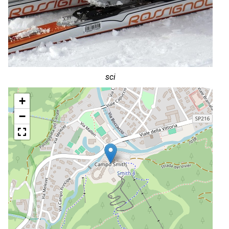
sci
+
−