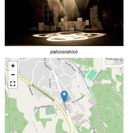
palcoscenico
+
−