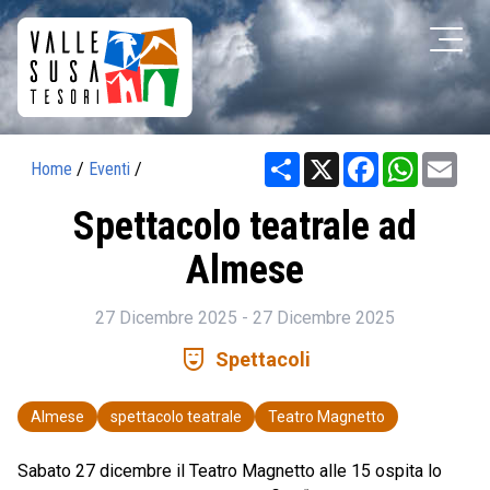
Share
X
Facebook
WhatsAp
Ema
Home
/
Eventi
/
Spettacolo teatrale ad
Almese
27 Dicembre 2025 - 27 Dicembre 2025
comedy_mask
Spettacoli
Almese
spettacolo teatrale
Teatro Magnetto
Sabato 27 dicembre il Teatro Magnetto alle 15 ospita lo