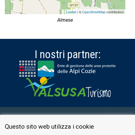
Leaflet
| ©
OpenStreetMap
contributors
Almese
I nostri partner:
AREA RISERVATA
Questo sito web utilizza i cookie
PRIVACY POLICY
COOKIE