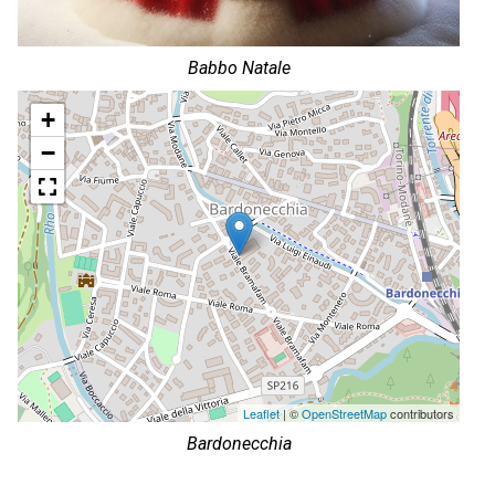
Babbo Natale
+
−
Leaflet
| ©
OpenStreetMap
contributors
Bardonecchia