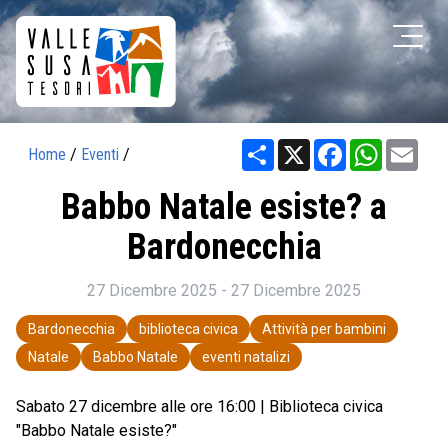
Share
X
Facebook
WhatsAp
Ema
Home
/
Eventi
/
Babbo Natale esiste? a
Bardonecchia
27 Dicembre 2025 - 27 Dicembre 2025
Bardonecchia
biblioteca civica
Attività per bambini
Natale
Babbo Natale
eventi natalizi
Sabato 27 dicembre alle ore 16:00 | Biblioteca civica
"Babbo Natale esiste?"