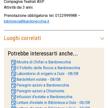
Compagnia Teatrali ASP.
Attività dai 3 anni.
Prenotazione obbligatoria: tel. 0122999988 –
biblioteca@bardonecchia.it
.
Luoghi correlati
Potrebbe interessarti anche...
event
Mostra di Chifari a Bardonecchia
event
Il Folletto delle Rocce a Bardonecchia
event
Laboratorio di origami a Oulx - 08/08
event
BardoMont estate - 08/08
event
Peregrin-azioni a Bardonecchia
event
Peregrin-azioni a Chiomonte
event
Infusioni d'estate a Bardonecchia
event
Letture d’estate in Biblioteca a Oulx - 06/08