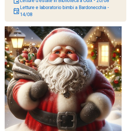
event
Letture d’estate in Biblioteca a Oulx - 20/08
Letture e laboratorio bimbi a Bardonecchia -
event
14/08