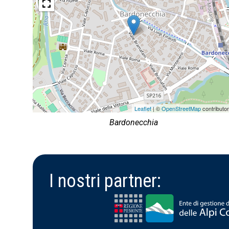
Leaflet
| ©
OpenStreetMap
contributo
Bardonecchia
I nostri partner: