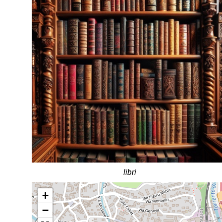
libri
+
−