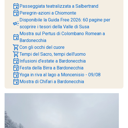
event
Passeggiata teatralizzata a Salbertrand
event
Peregrin-azioni a Chiomonte
Disponibile la Guida Free 2026: 60 pagine per
campaign
scoprire i tesori della Valle di Susa
Mostra sul Pertus di Colombano Romean a
event
Bardonecchia
shopping_cart
Con gli occhi del cuore
shopping_cart
Tempi del Sacro, tempi dell'uomo
event
Infusioni d'estate a Bardonecchia
event
Festa della Birra a Bardonecchia
event
Yoga in riva al lago a Moncenisio - 09/08
event
Mostra di Chifari a Bardonecchia