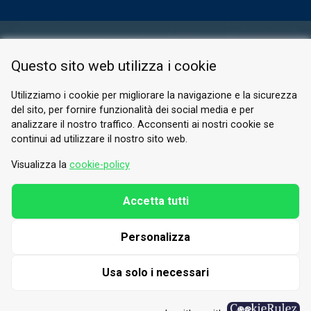
AREA RISERVATA
Questo sito web utilizza i cookie
PRIVACY POLICY
COOKIE
Utilizziamo i cookie per migliorare la navigazione e la sicurezza
del sito, per fornire funzionalità dei social media e per
© 2026 Valle di Susa
analizzare il nostro traffico. Acconsenti ai nostri cookie se
continui ad utilizzare il nostro sito web.
Tesori di Arte e Cultura Alpina
Tel.
0122 622640
Visualizza la
cookie-policy
E-mail.
info@vallesusa-tesori.it
Accetta tutti
Personalizza
SEGUICI SUI NOSTRI CANALI
Usa solo i necessari