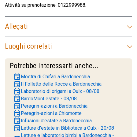
Attività su prenotazione: 0122999988.
Allegati
Luoghi correlati
Potrebbe interessarti anche...
event
Mostra di Chifari a Bardonecchia
event
Il Folletto delle Rocce a Bardonecchia
event
Laboratorio di origami a Oulx - 08/08
event
BardoMont estate - 08/08
event
Peregrin-azioni a Bardonecchia
event
Peregrin-azioni a Chiomonte
event
Infusioni d'estate a Bardonecchia
event
Letture d’estate in Biblioteca a Oulx - 20/08
Letture e laboratorio bimbi a Bardonecchia -