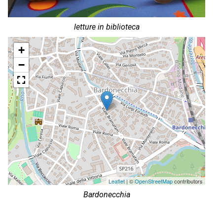
letture in biblioteca
+
−
Leaflet
| ©
OpenStreetMap
contributors
Bardonecchia